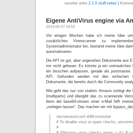
verortet unter
2.1.0 stuff-notes
|
Kommen
Eigene AntiVirus engine via A
2013-04-27 19:53
Vor einigen Wochen habe ich meine Idee umg
zusätzlichen Virenscanner zu implemen
Systemadministrator bin, bestand meine Idee darin
automatisieren.
Die API ist gut, aber ungesehen Dokumente aus E
mir nicht geheuer. Es könnte ja ein vertraulich
ein bisschen aufpassen, gerade als postmaster. 
API. Gefunden werden mit den einfachen 
Dokumente, die bereits durch die Community analy
Wie geht das nun von statten: Amavis zerlegt die E
(multiparts) und übergibt das zu scannende Verz
denn der base64-stream einer e-Mail hilft meine
„zerlegen lassen“. Das machen wir mit bypass_dec
/etc/amavis/conf.d/99-virustotal
# To disable virus or spam checks, uncomme
#
# @bypass_virus_checks_maps = (1); # cont