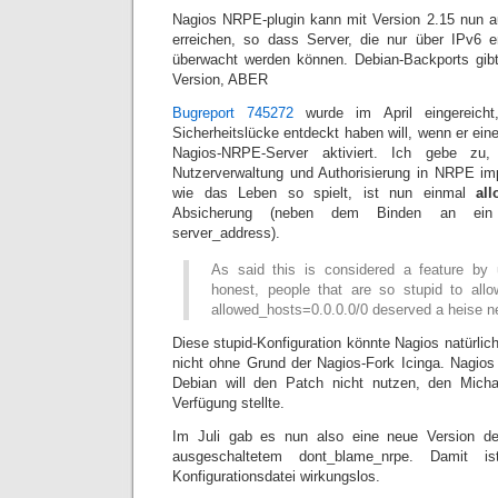
Nagios NRPE-plugin kann mit Version 2.15 nun a
erreichen, so dass Server, die nur über IPv6 e
überwacht werden können. Debian-Backports gibt
Version, ABER
Bugreport 745272
wurde im April eingereicht
Sicherheitslücke entdeckt haben will, wenn er ein
Nagios-NRPE-Server aktiviert. Ich gebe zu
Nutzerverwaltung und Authorisierung in NRPE im
wie das Leben so spielt, ist nun einmal
al
Absicherung (neben dem Binden an ein i
server_address).
As said this is considered a feature by
honest, people that are so stupid to all
allowed_hosts=0.0.0.0/0 deserved a heise n
Diese stupid-Konfiguration könnte Nagios natürlic
nicht ohne Grund der Nagios-Fork Icinga. Nagios 
Debian will den Patch nicht nutzen, den Micha
Verfügung stellte.
Im Juli gab es nun also eine neue Version de
ausgeschaltetem dont_blame_nrpe. Damit is
Konfigurationsdatei wirkungslos.