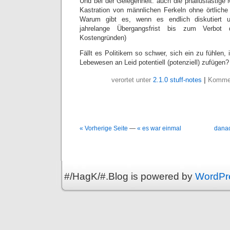
Und bei der Gelegenheit: auch die phalluslastige M
Kastration von männlichen Ferkeln ohne örtliche
Warum gibt es, wenn es endlich diskutiert un
jahrelange Übergangsfrist bis zum Verbot d
Kostengründen)
Fällt es Politikern so schwer, sich ein zu fühlen,
Lebewesen an Leid potentiell (potenziell) zufügen?
verortet unter
2.1.0 stuff-notes
|
Kommen
« Vorherige Seite
—
« es war einmal
danac
#/HagK/#.Blog is powered by
WordPr