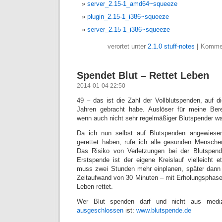
server_2.15-1_amd64~squeeze
plugin_2.15-1_i386~squeeze
server_2.15-1_i386~squeeze
verortet unter
2.1.0 stuff-notes
|
Kommen
Spendet Blut – Rettet Leben
2014-01-04 22:50
49 – das ist die Zahl der Vollblutspenden, auf d
Jahren gebracht habe. Auslöser für meine Berei
wenn auch nicht sehr regelmäßiger Blutspender wa
Da ich nun selbst auf Blutspenden angewiese
gerettet haben, rufe ich alle gesunden Mensche
Das Risiko von Verletzungen bei der Blutspende
Erstspende ist der eigene Kreislauf vielleicht 
muss zwei Stunden mehr einplanen, später dann i
Zeitaufwand von 30 Minuten – mit Erholungsphase 
Leben rettet.
Wer Blut spenden darf und nicht aus mediz
ausgeschlossen
ist:
www.blutspende.de