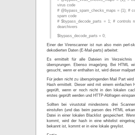
virus code
# @bypass_spam_checks_maps = (1); # cont
spam code
# $bypass_decode_parts = 1; # controls r
dearchivers
$bypass_decode_parts = 0;
Einer der Virenscanner ist nun also mein perl-sk
dekodierten Daten (E-Mail-parts) arbeitet:
Es ermittelt für alle Dateien im Verzeichnis
übersprungen. Ebenso image/png. Bei HTML wir
gesucht, wenn er enthalten ist, wird dieser mailpart 
Für jeden nicht zu überspringenden Mail Part wi
Hash ermittelt. Dieser wird mit einem einfachen 
geprüft, wenn er noch nicht in den lokalen cache
erstes geprüft werden und HTTP-Abfragen einspare
Sollten bei virustotal mindestens drei Scanne
einstufen (und das beim parsen des HTML erkann
Datei in einer lokalen Blacklist gespeichert. We
kommt, wird der hash in eine whitelist eingetr
bekannt ist, kommt er in eine lokale greylist.