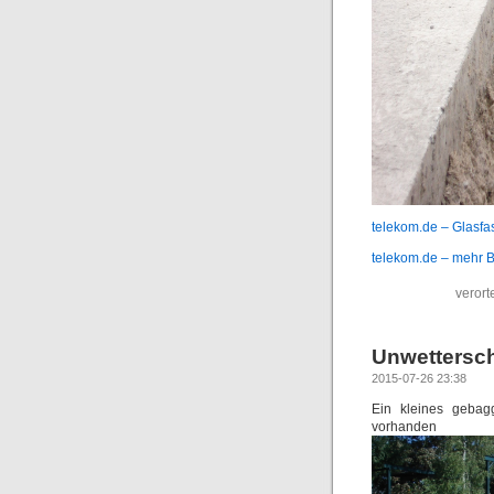
telekom.de – Glasf
telekom.de – mehr B
verort
Unwettersc
2015-07-26 23:38
Ein kleines gebag
vorhanden