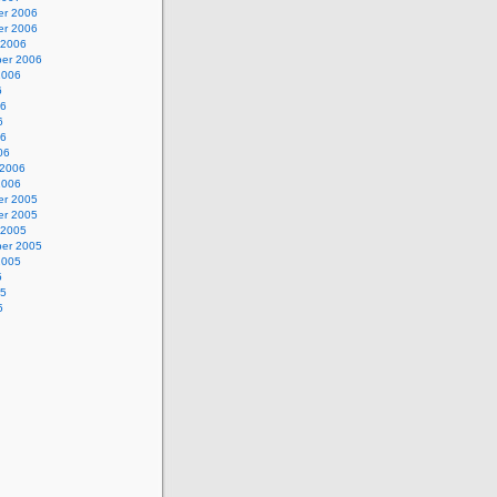
r 2006
r 2006
 2006
er 2006
2006
6
06
6
06
06
 2006
2006
r 2005
r 2005
 2005
er 2005
2005
5
05
5