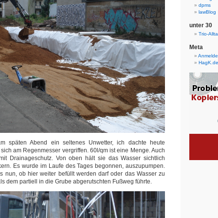
dpms
lawBlog
unter 30
Trio-Allt
Meta
Anmeld
HagK.d
m späten Abend ein seltenes Unwetter, ich dachte heute
sich am Regenmesser vergriffen. 60l/qm ist eine Menge. Auch
mit Drainageschutz. Von oben hält sie das Wasser sichtlich
ckern. Es wurde im Laufe des Tages begonnen, auszupumpen.
 nun, ob hier weiter befüllt werden darf oder das Wasser zu
s dem partiell in die Grube abgerutschten Fußweg führte.