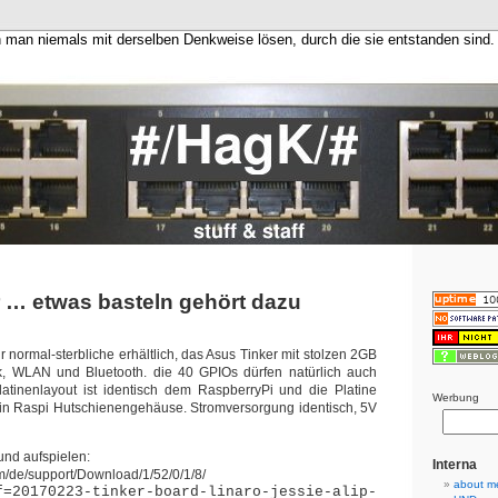
 man niemals mit derselben Denkweise lösen, durch die sie entstanden sind
 … etwas basteln gehört dazu
ür normal-sterbliche erhältlich, das Asus Tinker mit stolzen 2GB
, WLAN und Bluetooth. die 40 GPIOs dürfen natürlich auch
latinenlayout ist identisch dem RaspberryPi und die Platine
Werbung
 ein Raspi Hutschienengehäuse. Stromversorgung identisch, 5V
nd aufspielen:
Interna
m/de/support/Download/1/52/0/1/8/
about m
0170223-tinker-board-linaro-jessie-alip-