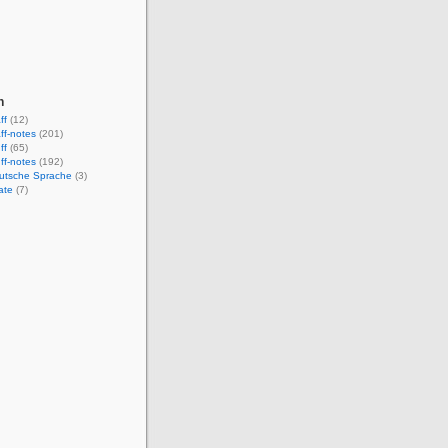
n
ff
(12)
aff-notes
(201)
ff
(65)
uff-notes
(192)
eutsche Sprache
(3)
ate
(7)