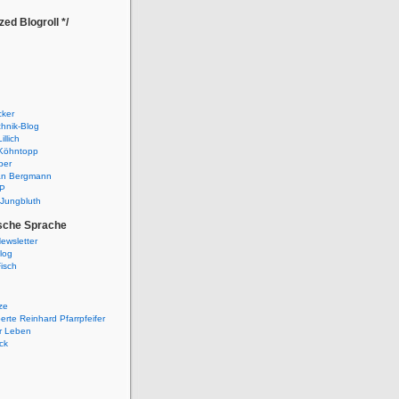
zed Blogroll */
cker
hnik-Blog
llich
 Köhntopp
ber
an Bergmann
HP
Jungbluth
tsche Sprache
ewsletter
log
isch
ze
perte Reinhard Pfarrpfeifer
r Leben
ck