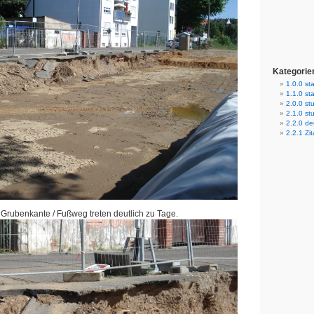
Kategorie
1.0.0 sta
1.1.0 st
2.0.0 stu
2.1.0 st
2.2.0 d
2.2.1 Zit
Grubenkante / Fußweg treten deutlich zu Tage.