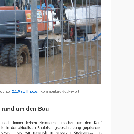
für
et unter
2.1.0 stuff-notes
|
Kommentare deaktiviert
Baugrubenfüllung
unterbrochen
r rund um den Bau
r noch immer keinen Notartermin machen um den Kauf
 die in der aktuellsten Bauleistungsbeschreibung gepriesene
gkeit – die wir natürlich in unserem Kreditantrag mit