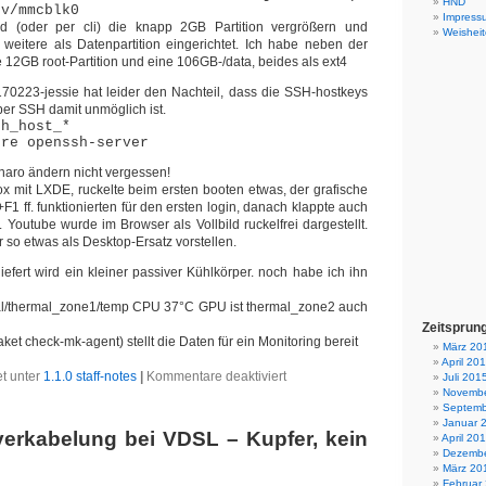
HND
ev/mmcblk0
Impress
ed (oder per cli) die knapp 2GB Partition vergrößern und
Weisheit
e weitere als Datenpartition eingerichtet. Ich habe neben der
ne 12GB root-Partition und eine 106GB-/data, beides als ext4
70223-jessie hat leider den Nachteil, dass die SSH-hostkeys
 per SSH damit unmöglich ist.
sh_host_*
ure openssh-server
inaro ändern nicht vergessen!
ox mit LXDE, ruckelte beim ersten booten etwas, der grafische
t+F1 ff. funktionierten für den ersten login, danach klappte auch
 Youtube wurde im Browser als Vollbild ruckelfrei dargestellt.
ir so etwas als Desktop-Ersatz vorstellen.
iefert wird ein kleiner passiver Kühlkörper. noch habe ich ihn
rmal/thermal_zone1/temp CPU 37°C GPU ist thermal_zone2 auch
Zeitsprun
t check-mk-agent) stellt die Daten für ein Monitoring bereit
März 20
April 20
für
et unter
1.1.0 staff-notes
|
Kommentare deaktiviert
Juli 201
Asus
Novembe
Tinker
Septemb
…
Januar 
erkabelung bei VDSL – Kupfer, kein
etwas
April 20
basteln
Dezembe
gehört
März 20
dazu
Februar