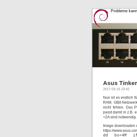
Probleme kann
Asus Tinker
2017-03-15 23:42
Nun ist es endlich f
RAM, GBit-Netzwerk
nicht fehlen. Das P
passt damit in z.B.
>2A sind notwendig.
Image downloaden u
https://www.asus.co
dd bs=4M if=2