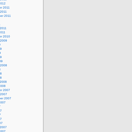
2012
r 2011
 2011
er 2011
1
1
 2011
2011
r 2010
 2009
9
09
9
09
09
 2008
8
08
08
 2008
2008
r 2007
 2007
er 2007
2007
7
07
7
07
07
 2007
2007