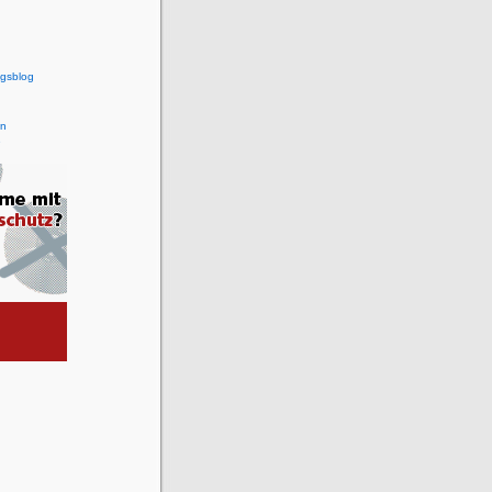
agsblog
en
e