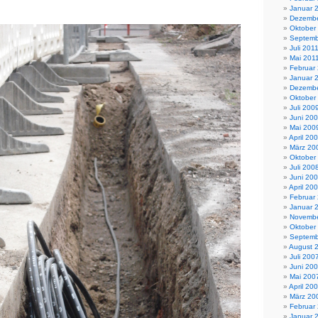
Januar 
Dezembe
Oktober
Septemb
Juli 201
Mai 201
Februar
Januar 
Dezembe
Oktober
Juli 200
Juni 20
Mai 200
April 20
März 20
Oktober
Juli 200
Juni 20
April 20
Februar
Januar 
Novembe
Oktober
Septemb
August 
Juli 200
Juni 20
Mai 200
April 20
März 20
Februar
Januar 