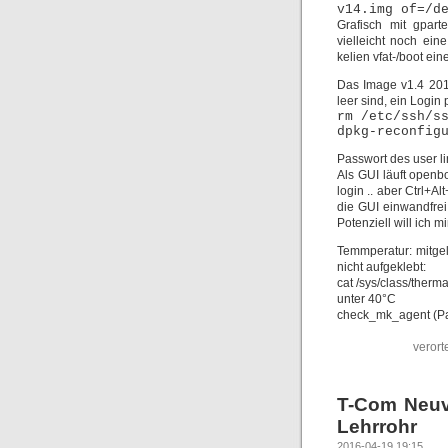
v14.img of=/d
Grafisch mit gpart
vielleicht noch ein
kelien vfat-/boot ei
Das Image v1.4 201
leer sind, ein Login
rm /etc/ssh/s
dpkg-reconfig
Passwort des user l
Als GUI läuft openb
login .. aber Ctrl+Al
die GUI einwandfrei.
Potenziell will ich m
Temmperatur: mitgel
nicht aufgeklebt:
cat /sys/class/the
unter 40°C
check_mk_agent (Pake
verort
T-Com Neuv
Lehrrohr
2016-04-19 19:15