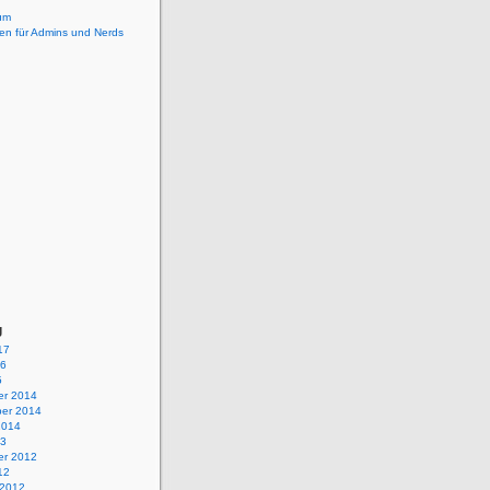
um
en für Admins und Nerds
g
17
16
5
r 2014
er 2014
2014
13
r 2012
12
 2012