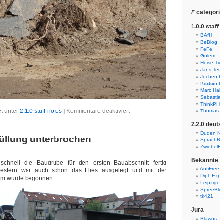
/* categori
1.0.0 staff
BAfH
BeBlog
FeFe
Golem
Heise-Ti
Jans Tec
Jochen Li
Kristian
Marc Ha
Sebasti
ThinkP
für
et unter
2.1.0 stuff-notes
|
Kommentare deaktiviert
Thomas 
Unwetterschäden
2.2.0 deu
Duden N
üllung unterbrochen
SprachB
ZwiebelF
Bekannte
schnell die Baugrube für den ersten Bauabschnitt fertig
AntiFree
stern war auch schon das Flies ausgelegt und mit der
Dipl.-Ex
ehm wurde begonnen.
Leipzige
SpreeBli
tk421
Jura
Blawgs