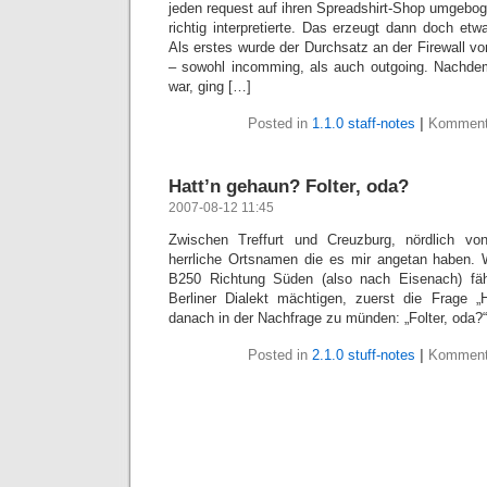
jeden request auf ihren Spreadshirt-Shop umgeboge
richtig interpretierte. Das erzeugt dann doch etwa
Als erstes wurde der Durchsatz an der Firewall 
– sowohl incomming, als auch outgoing. Nachdem
war, ging […]
Posted in
1.1.0 staff-notes
|
Kommenta
Hatt’n gehaun? Folter, oda?
2007-08-12 11:45
Zwischen Treffurt und Creuzburg, nördlich vo
herrliche Ortsnamen die es mir angetan haben. 
B250 Richtung Süden (also nach Eisenach) fähr
Berliner Dialekt mächtigen, zuerst die Frage „
danach in der Nachfrage zu münden: „Folter, oda?“
Posted in
2.1.0 stuff-notes
|
Kommenta