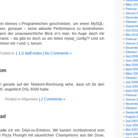
Dezembe
März 20
Februar
Januar 
Dezembe
Oktober
ein kleines c-Progrämmchen geschrieben, um einen MySQL-
Septemb
en, genauer – seine aktuelle Performance zu kontrollieren.
Juli 201
ann der unausweichliche Blick in’s man. Ins Auge stach mir
Mai 201
grams – da gibt es doch so ein tolles mysql_config?! Und ich
Februar
mmer mit -I und -L herum.
Januar 
Dezembe
Oktober
Posted in
1.1.0 staff-notes
|
No Comments »
Juli 200
Juni 20
Mai 200
April 20
Com
März 20
Oktober
Juli 200
ich gerade auf der Telekom-Rechnung sehe, dass ich für den
Juni 20
05. angeblich DSL 6000 habe.
April 20
Februar
Posted in Allgemein
|
2 Comments »
Januar 
Novembe
Oktober
Septemb
rad
August 
Juli 200
Juni 20
Mai 200
atte ich ein Déjà-vu-Erlebnis. Wir kamen nichtsahnend vom
April 20
 Pizza Fhunghi mit säuerlichen Champinions aus der Dose,