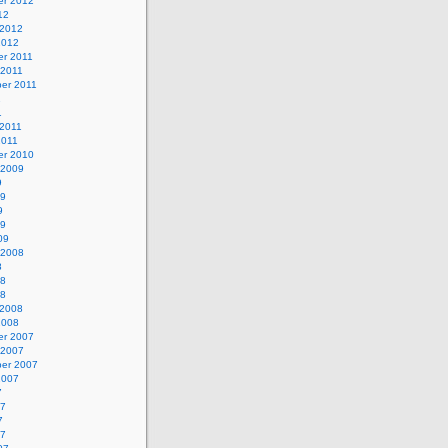
r 2012
12
 2012
2012
r 2011
 2011
er 2011
1
1
 2011
2011
r 2010
 2009
9
09
9
09
09
 2008
8
08
08
 2008
2008
r 2007
 2007
er 2007
2007
7
07
7
07