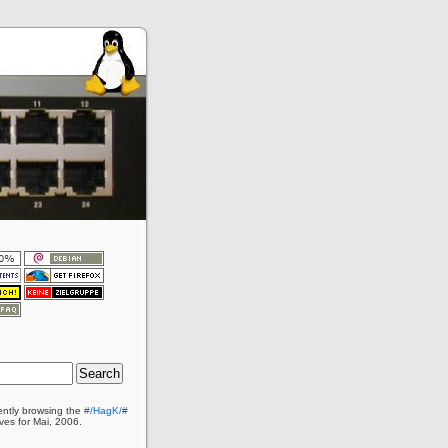
ently browsing the
#/HagK/#
ves for Mai, 2006.