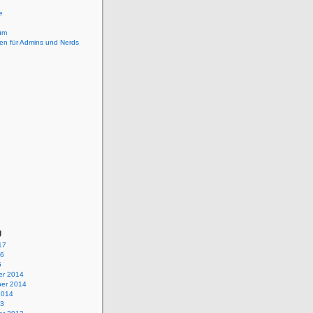
e
um
en für Admins und Nerds
g
17
16
5
r 2014
er 2014
2014
13