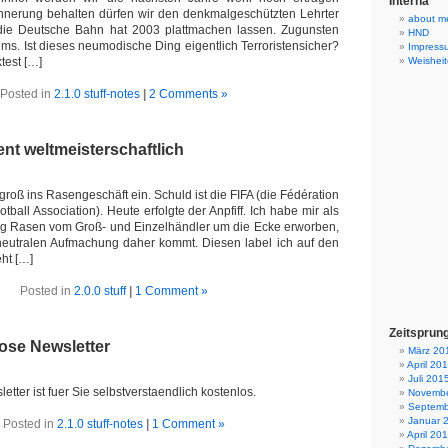
Interna
innerung behalten dürfen wir den denkmalgeschützten Lehrter
about m
die Deutsche Bahn hat 2003 plattmachen lassen. Zugunsten
HND
ms. Ist dieses neumodische Ding eigentlich Terroristensicher?
Impress
test […]
Weisheit
Posted in
2.1.0 stuff-notes
|
2 Comments »
ent weltmeisterschaftlich
z groß ins Rasengeschäft ein. Schuld ist die FIFA (die Fédération
otball Association). Heute erfolgte der Anpfiff. Ich habe mir als
nig Rasen vom Groß- und Einzelhändler um die Ecke erworben,
 neutralen Aufmachung daher kommt. Diesen label ich auf den
eht […]
Posted in
2.0.0 stuff
|
1 Comment »
Zeitsprun
ose Newsletter
März 20
April 20
Juli 201
tter ist fuer Sie selbstverstaendlich kostenlos.
Novembe
Septemb
Januar 
Posted in
2.1.0 stuff-notes
|
1 Comment »
April 20