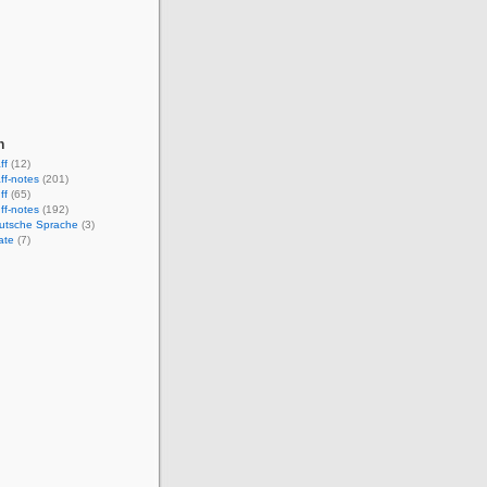
n
ff
(12)
aff-notes
(201)
ff
(65)
uff-notes
(192)
eutsche Sprache
(3)
ate
(7)