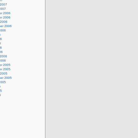
07
 2007
2007
r 2006
r 2006
 2006
er 2006
2006
6
06
6
06
06
 2006
2006
r 2005
r 2005
 2005
er 2005
2005
5
05
5