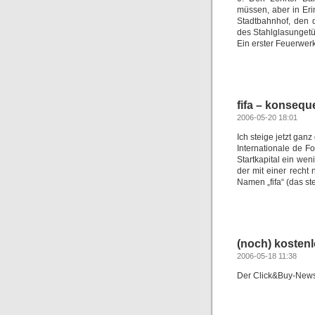
müssen, aber in Er
Stadtbahnhof, den 
des Stahlglasungetü
Ein erster Feuerwerk
fifa – konsequ
2006-05-20 18:01
Ich steige jetzt gan
Internationale de Fo
Startkapital ein we
der mit einer recht
Namen „fifa“ (das st
(noch) kostenl
2006-05-18 11:38
Der Click&Buy-Newsle