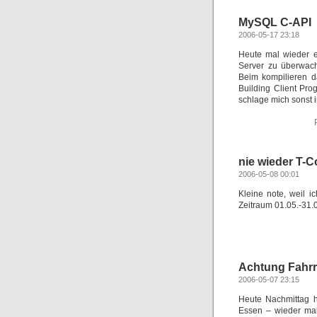
MySQL C-API
2006-05-17 23:18
Heute mal wieder 
Server zu überwach
Beim kompilieren d
Building Client Pro
schlage mich sonst i
nie wieder T-
2006-05-08 00:01
Kleine note, weil 
Zeitraum 01.05.-31.
Achtung Fahr
2006-05-07 23:15
Heute Nachmittag h
Essen – wieder mal