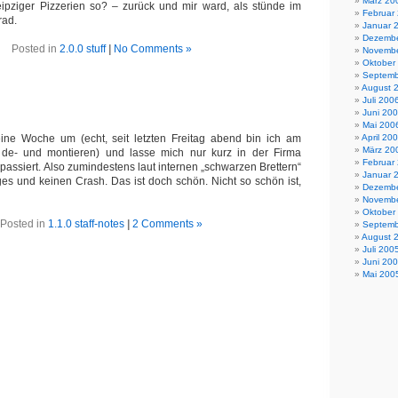
März 20
ipziger Pizzerien so? – zurück und mir ward, als stünde im
Februar
rad.
Januar 
Dezembe
Posted in
2.0.0 stuff
|
No Comments »
Novembe
Oktober
Septemb
August 
Juli 200
Juni 20
Mai 200
ine Woche um (echt, seit letzten Freitag abend bin ich am
April 20
März 20
 de- und montieren) und lasse mich nur kurz in der Firma
Februar
 passiert. Also zumindestens laut internen „schwarzen Brettern“
Januar 
s und keinen Crash. Das ist doch schön. Nicht so schön ist,
Dezembe
Novembe
Oktober
Posted in
1.1.0 staff-notes
|
2 Comments »
Septemb
August 
Juli 200
Juni 20
Mai 200