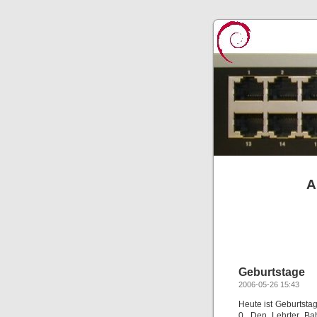
A
Geburtstage
2006-05-26 15:43
Heute ist Geburtst
0. Den Lehrter Ba