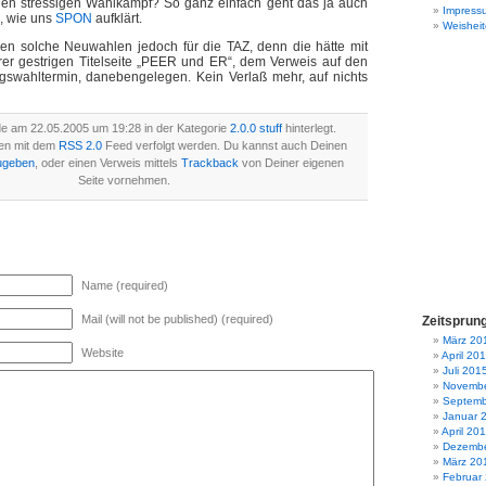
 den stressigen Wahlkampf? So ganz einfach geht das ja auch
Impress
, wie uns
SPON
aufklärt.
Weisheit
n solche Neuwahlen jedoch für die TAZ, denn die hätte mit
hrer gestrigen Titelseite „PEER und ER“, dem Verweis auf den
agswahltermin, danebengelegen. Kein Verlaß mehr, auf nichts
de am 22.05.2005 um 19:28 in der Kategorie
2.0.0 stuff
hinterlegt.
en mit dem
RSS 2.0
Feed verfolgt werden. Du kannst auch Deinen
ugeben
, oder einen Verweis mittels
Trackback
von Deiner eigenen
Seite vornehmen.
Name (required)
Mail (will not be published) (required)
Zeitsprun
März 20
Website
April 20
Juli 201
Novembe
Septemb
Januar 
April 20
Dezembe
März 20
Februar