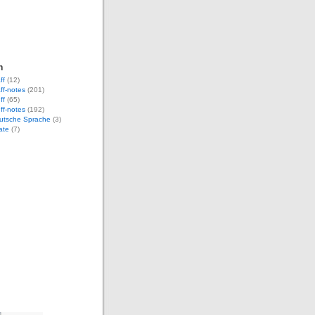
n
ff
(12)
aff-notes
(201)
ff
(65)
uff-notes
(192)
eutsche Sprache
(3)
ate
(7)