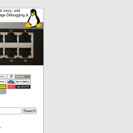
t sexy, und
Tage Debugging &
e