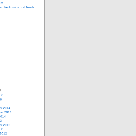
um
en für Admins und Nerds
g
17
16
5
r 2014
er 2014
2014
13
r 2012
12
 2012