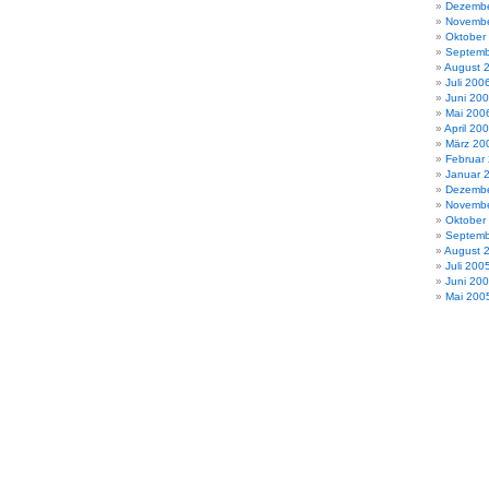
Dezembe
Novembe
Oktober
Septemb
August 
Juli 200
Juni 20
Mai 200
April 20
März 20
Februar
Januar 
Dezembe
Novembe
Oktober
Septemb
August 
Juli 200
Juni 20
Mai 200