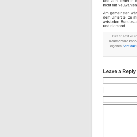
und zieht lieber in
nicht mit Neuwahlen
Am gemeinsten wäre
dem Untertitel zu i
avisierten Bundest
und niemand.
Dieser Text wur
Kommentare könn
eigenen
Senf daz
Leave a Reply