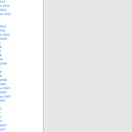
2012
r 2011
 2011
er 2011
1
1
 2011
2011
r 2010
 2009
9
09
9
09
09
 2008
8
08
08
 2008
2008
r 2007
 2007
er 2007
2007
7
07
7
07
07
 2007
2007