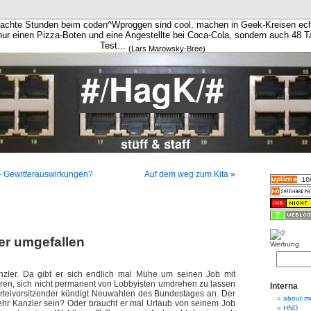
achte Stunden beim coden^Wproggen sind cool, machen in Geek-Kreisen ech
 nur einen Pizza-Boten und eine Angestellte bei Coca-Cola, sondern auch 48 
Test...
(Lars Marowsky-Bree)
– Gewitterauswirkungen?
Auf dem weg zum Kita
»
er umgefallen
Werbung
nzler. Da gibt er sich endlich mal Mühe um seinen Job mit
hren, sich nicht permanent von Lobbyisten umdrehen zu lassen
Interna
rteivorsitzender kündigt Neuwahlen des Bundestages an. Der
about m
mehr Kanzler sein? Oder braucht er mal Urlaub von seinem Job
HND