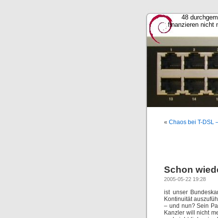
48 durchgem
finanzieren nicht
«
Chaos bei T-DSL 
Schon wied
2005-05-22 19:28
ist unser Bundeska
Kontinuität auszufü
– und nun? Sein Pa
Kanzler will nicht 