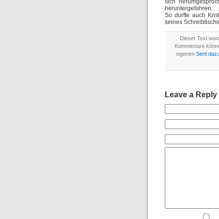
sich herumgesproc
heruntergefahren.
So durfte auch Kri
seines Schreibtische
Dieser Text wurd
Kommentare könn
eigenen
Senf daz
Leave a Reply