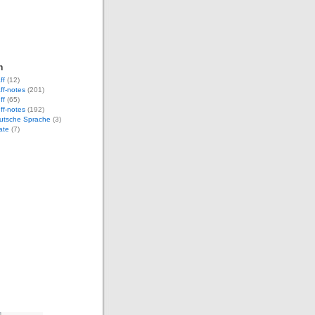
n
ff
(12)
aff-notes
(201)
ff
(65)
uff-notes
(192)
eutsche Sprache
(3)
ate
(7)