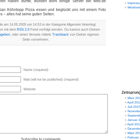
hen haben dürfte, wurden wohl einige Server bei web.de
Impress
Weisheit
stian Köhntopp Pizza essen und beglückt uns mit einem Foto
s – alles hat seine guten Seiten.
e am 14.05.2005 um 14:53 in der Kategorie Allgemein hinterlegt.
en mit dem
RSS 2.0
Feed verfolgt werden. Du kannst auch Deinen
ugeben
, oder einen Verweis mittels
Trackback
von Deiner eigenen
Seite vornehmen.
Name (required)
Mail (will not be published) (required)
Website
Zeitsprun
März 20
April 20
Juli 201
Novembe
Septemb
Januar 
April 20
Dezembe
März 20
Februar
Subscribe to comments