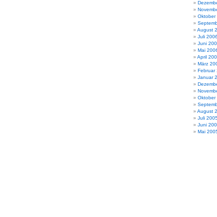
Dezembe
Novembe
Oktober
Septemb
August 
Juli 200
Juni 20
Mai 200
April 20
März 20
Februar
Januar 
Dezembe
Novembe
Oktober
Septemb
August 
Juli 200
Juni 20
Mai 200