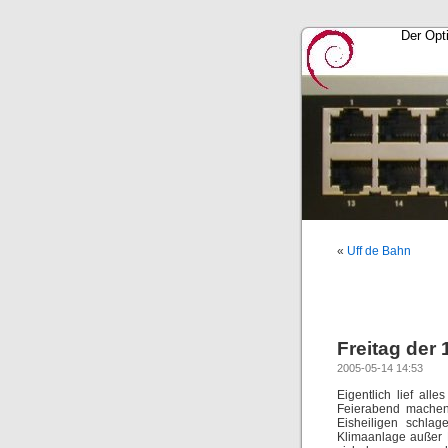
Der Opti
«
Uff de Bahn
Freitag der 
2005-05-14 14:53
Eigentlich lief all
Feierabend machen.
Eisheiligen schla
Klimaanlage außer K