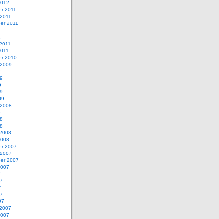
2012
r 2011
 2011
er 2011
1
1
 2011
2011
r 2010
 2009
9
09
9
09
09
 2008
8
08
08
 2008
2008
r 2007
 2007
er 2007
2007
7
07
7
07
07
 2007
2007