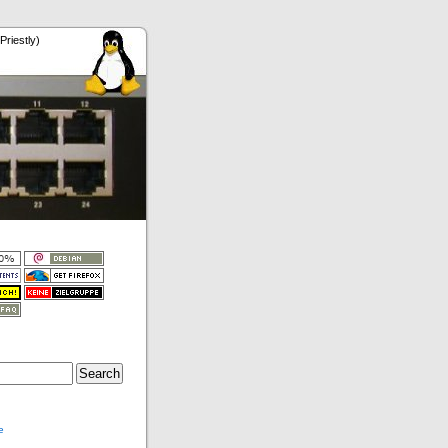
Priestly)
e