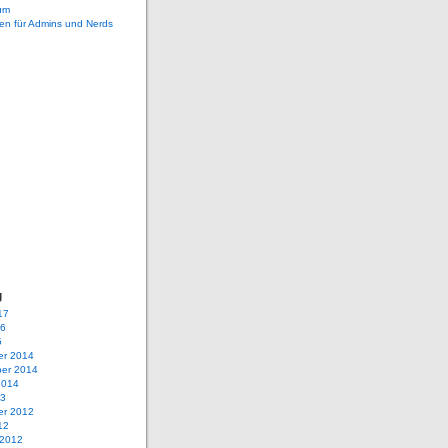
um
en für Admins und Nerds
g
17
16
5
r 2014
er 2014
2014
13
r 2012
12
 2012