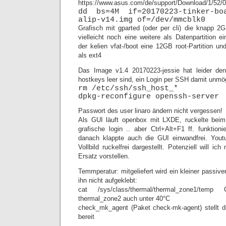
https://www.asus.com/de/support/Download/1/52/0
dd bs=4M if=20170223-tinker-boa
alip-v14.img of=/dev/mmcblk0
Grafisch mit gparted (oder per cli) die knapp 2G
vielleicht noch eine weitere als Datenpartition e
der kelien vfat-/boot eine 12GB root-Partition u
als ext4
Das Image v1.4 20170223-jessie hat leider de
hostkeys leer sind, ein Login per SSH damit unmög
rm /etc/ssh/ssh_host_*
dpkg-reconfigure openssh-server
Passwort des user linaro ändern nicht vergessen!
Als GUI läuft openbox mit LXDE, ruckelte beim
grafische login .. aber Ctrl+Alt+F1 ff. funktioni
danach klappte auch die GUI einwandfrei. You
Vollbild ruckelfrei dargestellt. Potenziell will i
Ersatz vorstellen.
Temmperatur: mitgeliefert wird ein kleiner passive
ihn nicht aufgeklebt:
cat /sys/class/thermal/thermal_zone1/
thermal_zone2 auch unter 40°C
check_mk_agent (Paket check-mk-agent) stellt di
bereit