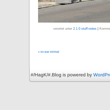
verortet unter
2.1.0 stuff-notes
|
Kommen
« es war einmal
#/HagK/#.Blog is powered by
WordPr