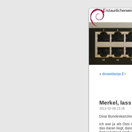
Erstaunlicherwei
«
doswidanja E+
Merkel, las
2012-02-08 23:18
Dear Bundeskanzler
ich war ja als Ossi 
das daran liegt, das