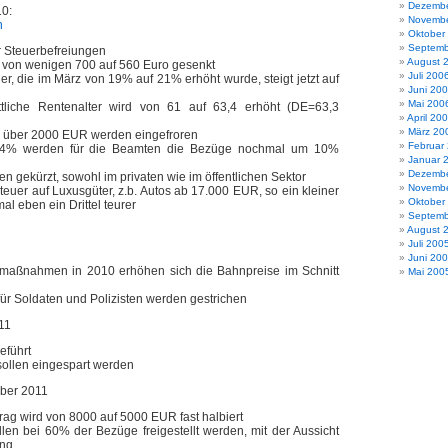
Dezembe
10:
Novembe
h
Oktober
Septemb
r Steuerbefreiungen
August 
 von wenigen 700 auf 560 Euro gesenkt
Juli 200
er, die im März von 19% auf 21% erhöht wurde, steigt jetzt auf
Juni 20
Mai 200
ttliche Rentenalter wird von 61 auf 63,4 erhöht (DE=63,3
April 20
März 20
 über 2000 EUR werden eingefroren
Februar
s 4% werden für die Beamten die Bezüge nochmal um 10%
Januar 
Dezembe
n gekürzt, sowohl im privaten wie im öffentlichen Sektor
Novembe
euer auf Luxusgüter, z.b. Autos ab 17.000 EUR, so ein kleiner
Oktober
al eben ein Drittel teurer
Septemb
August 
Juli 200
Juni 20
aßnahmen in 2010 erhöhen sich die Bahnpreise im Schnitt
Mai 200
für Soldaten und Polizisten werden gestrichen
11
eführt
ollen eingespart werden
ber 2011
rag wird von 8000 auf 5000 EUR fast halbiert
en bei 60% der Bezüge freigestellt werden, mit der Aussicht
ung