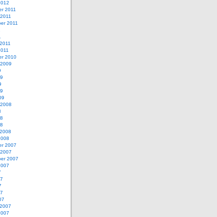
2012
r 2011
 2011
er 2011
1
1
 2011
2011
r 2010
 2009
9
09
9
09
09
 2008
8
08
08
 2008
2008
r 2007
 2007
er 2007
2007
7
07
7
07
07
 2007
2007