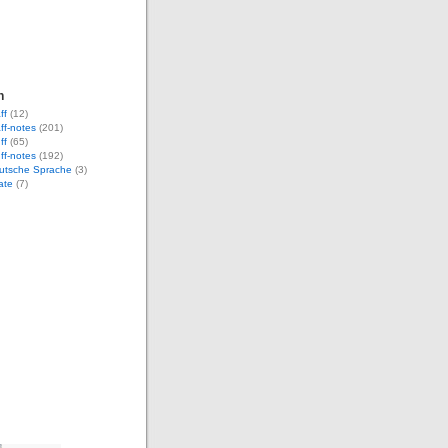
n
ff
(12)
aff-notes
(201)
ff
(65)
uff-notes
(192)
eutsche Sprache
(3)
ate
(7)