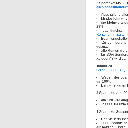
2.Sparpaket Mai 20
alles-schallundrauc
Abschaffung alle
Mindestlohn wird
die Mehrwertsteu
23%
das durchschni
Renteneintrittsalter
)
Beamtengehälter
Zu den bereit
gekürzt
alle Renten werde
bis 30% Sonderst
X5 oder A8 wird da m
Januar 2011
Griechenland-Blog
Wegen der Sparm
um 100%
Bahn-Freikarten 
3.Sparpaket Juni 20
ein Soli wird eing
150000 Beamte s
4.Sparpaket Septem
Der Steuerfreibet
3000 Beamte soll
auf baldige Kündig