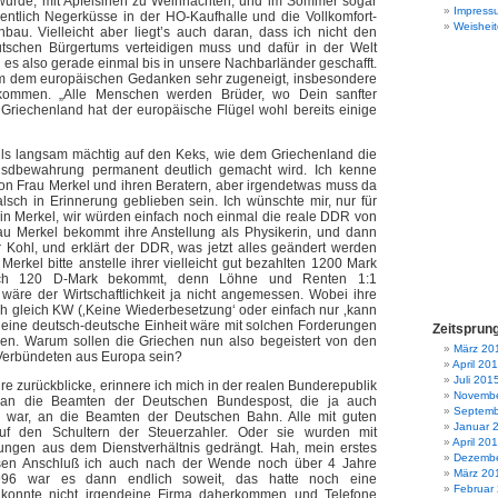
 wurde, mit Apfelsinen zu Weihnachten, und im Sommer sogar
Impress
gentlich Negerküsse in der HO-Kaufhalle und die Vollkomfort-
Weisheit
bau. Vielleicht aber liegt’s auch daran, dass ich nicht den
schen Bürgertums verteidigen muss und dafür in der Welt
e es also gerade einmal bis in unsere Nachbarländer geschafft.
dem dem europäischen Gedanken sehr zugeneigt, insbesondere
ommen. „Alle Menschen werden Brüder, wo Dein sanfter
r Griechenland hat der europäische Flügel wohl bereits einige
alls langsam mächtig auf den Keks, wie dem Griechenland die
nsdbewahrung permanent deutlich gemacht wird. Ich kenne
 von Frau Merkel und ihren Beratern, aber irgendetwas muss da
alsch in Erinnerung geblieben sein. Ich wünschte mir, nur für
in Merkel, wir würden einfach noch einmal die reale DDR von
rau Merkel bekommt ihre Anstellung als Physikerin, und dann
 Kohl, und erklärt der DDR, was jetzt alles geändert werden
erkel bitte anstelle ihrer vielleicht gut bezahlten 1200 Mark
h 120 D-Mark bekommt, denn Löhne und Renten 1:1
wäre der Wirtschaftlichkeit ja nicht angemessen. Wobei ihre
uch gleich KW (‚Keine Wiederbesetzung‘ oder einfach nur ‚kann
e, eine deutsch-deutsche Einheit wäre mit solchen Forderungen
Zeitsprun
en. Warum sollen die Griechen nun also begeistert von den
März 20
 Verbündeten aus Europa sein?
April 20
Juli 201
re zurückblicke, erinnere ich mich in der realen Bunderepublik
Novembe
an die Beamten der Deutschen Bundespost, die ja auch
Septemb
m war, an die Beamten der Deutschen Bahn. Alle mit guten
Januar 
f den Schultern der Steuerzahler. Oder sie wurden mit
April 20
ungen aus dem Dienstverhältnis gedrängt. Hah, mein erstes
Dezembe
sen Anschluß ich auch nach der Wende noch über 4 Jahre
März 20
996 war es dann endlich soweit, das hatte noch eine
Februar
 konnte nicht irgendeine Firma daherkommen und Telefone