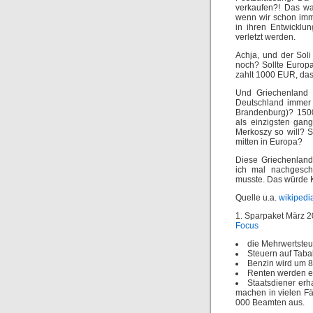
verkaufen?! Das wa
wenn wir schon imme
in ihren Entwickl
verletzt werden.
Achja, und der Sol
noch? Sollte Europa
zahlt 1000 EUR, das
Und Griechenland 
Deutschland immer n
Brandenburg)? 1500
als einzigsten gan
Merkoszy so will? S
mitten in Europa?
Diese Griechenland
ich mal nachgesch
musste. Das würde 
Quelle u.a.
wikipedi
1. Sparpaket März 2
Focus
die Mehrwertsteue
Steuern auf Taba
Benzin wird um 8
Renten werden e
Staatsdiener erh
machen in vielen F
000 Beamten aus.