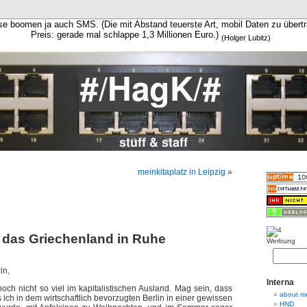
se boomen ja auch SMS. (Die mit Abstand teuerste Art, mobil Daten zu übert
Preis: gerade mal schlappe 1,3 Millionen Euro.)
(Holger Lubitz)
meinkitaplatz in Leipzig
»
s das Griechenland in Ruhe
Werbung
in,
Interna
noch nicht so viel im kapitalistischen Ausland. Mag sein, dass
about m
s ich in dem wirtschaftlich bevorzugten Berlin in einer gewissen
HND