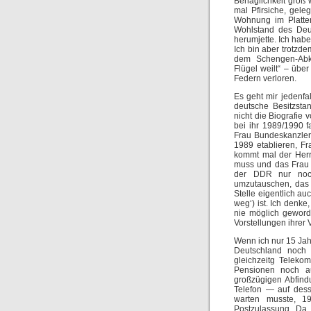
Behaglichkeit groß
mal Pfirsiche, gele
Wohnung im Platten
Wohlstand des Deut
herumjette. Ich hab
Ich bin aber trotz
dem Schengen-Abk
Flügel weilt“ – übe
Federn verloren.
Es geht mir jedenf
deutsche Besitzsta
nicht die Biografie
bei ihr 1989/1990 f
Frau Bundeskanzler
1989 etablieren, F
kommt mal der Herr
muss und das Frau M
der DDR nur noc
umzutauschen, das 
Stelle eigentlich a
weg‘) ist. Ich denk
nie möglich geword
Vorstellungen ihrer
Wenn ich nur 15 Jah
Deutschland noch 
gleichzeitg Teleko
Pensionen noch au
großzügigen Abfind
Telefon — auf des
warten musste, 1
Postzulassung. Da