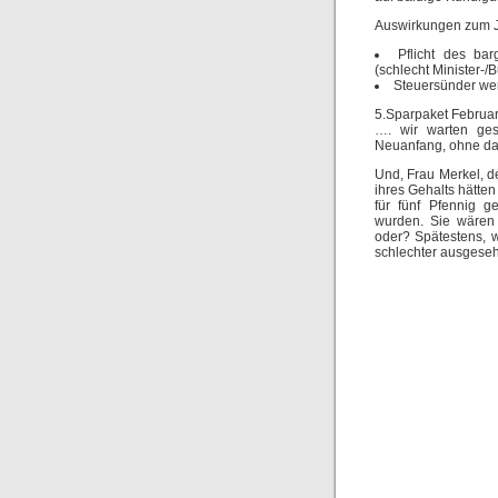
Auswirkungen zum 
Pflicht des ba
(schlecht Minister-/
Steuersünder werd
5.Sparpaket Februa
…. wir warten ge
Neuanfang, ohne da
Und, Frau Merkel, d
ihres Gehalts hätte
für fünf Pfennig g
wurden. Sie wären
oder? Spätestens, w
schlechter ausgeseh