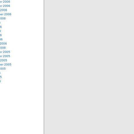
r 2006
r 2006
 2006
er 2006
2006
6
06
6
06
06
 2006
2006
r 2005
r 2005
 2005
er 2005
2005
5
05
5