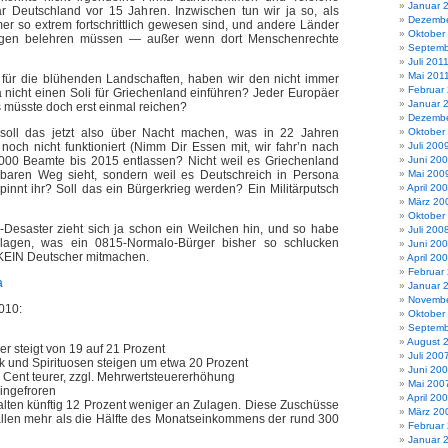
Januar 
r Deutschland vor 15 Jahren. Inzwischen tun wir ja so, als
Dezembe
r so extrem fortschrittlich gewesen sind, und andere Länder
Oktober
ungen belehren müssen — außer wenn dort Menschenrechte
Septemb
Juli 201
Mai 201
i für die blühenden Landschaften, haben wir den nicht immer
Februar
 nicht einen Soli für Griechenland einführen? Jeder Europäer
Januar 
 müsste doch erst einmal reichen?
Dezembe
soll das jetzt also über Nacht machen, was in 22 Jahren
Oktober
och nicht funktioniert (Nimm Dir Essen mit, wir fahr’n nach
Juli 200
00 Beamte bis 2015 entlassen? Nicht weil es Griechenland
Juni 20
gbaren Weg sieht, sondern weil es Deutschreich in Persona
Mai 200
pinnt ihr? Soll das ein Bürgerkrieg werden? Ein Militärputsch
April 20
März 20
Oktober
-Desaster zieht sich ja schon ein Weilchen hin, und so habe
Juli 200
lagen, was ein 0815-Normalo-Bürger bisher so schlucken
Juni 20
KEIN Deutscher mitmachen.
April 20
Februar
a
Januar 
Novembe
010:
Oktober
Septemb
August 
r steigt von 19 auf 21 Prozent
Juli 200
k und Spirituosen steigen um etwa 20 Prozent
Juni 20
 Cent teurer, zzgl. Mehrwertsteuererhöhung
Mai 200
ingefroren
April 20
alten künftig 12 Prozent weniger an Zulagen. Diese Zuschüsse
März 20
ällen mehr als die Hälfte des Monatseinkommens der rund 300
Februar
Januar 