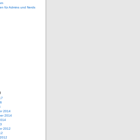
um
en für Admins und Nerds
g
17
16
5
r 2014
er 2014
2014
13
r 2012
12
 2012