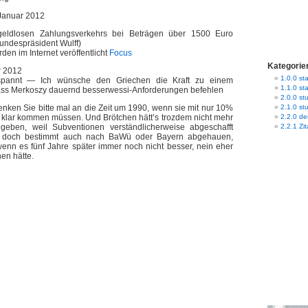
Januar 2012
rgeldlosen Zahlungsverkehrs bei Beträgen über 1500 Euro
Bundespräsident Wulff)
en im Internet veröffentlicht
Focus
Kategorie
r 2012
1.0.0 sta
spannt — Ich wünsche den Griechen die Kraft zu einem
1.1.0 st
ss Merkoszy dauernd besserwessi-Anforderungen befehlen
2.0.0 stu
enken Sie bitte mal an die Zeit um 1990, wenn sie mit nur 10%
2.1.0 st
n klar kommen müssen. Und Brötchen hätt’s trozdem nicht mehr
2.2.0 d
egeben, weil Subventionen verständlicherweise abgeschafft
2.2.1 Zit
 doch bestimmt auch nach BaWü oder Bayern abgehauen,
enn es fünf Jahre später immer noch nicht besser, nein eher
en hätte.