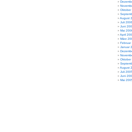
Dezembe
Novembe
Oktober
Septemb
August 
Juli 200
Juni 20
Mai 200
April 20
März 20
Februar
Januar 
Dezembe
Novembe
Oktober
Septemb
August 
Juli 200
Juni 20
Mai 200