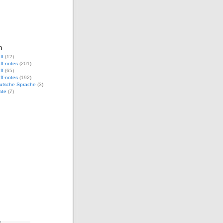
n
ff
(12)
aff-notes
(201)
ff
(65)
uff-notes
(192)
eutsche Sprache
(3)
ate
(7)