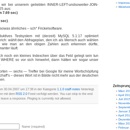
Impress
wir bei unserem geliebten INNER-LEFT-undsoweiter-JOIN-
Weisheit
25 aus:
n 7.69 sec)
 sec)
.
sowas ähnliches – sch* Frickelsoftware.
uktives Testsystem mit (derzeit) MySQL 5.1.17 optimiert
sprich: wählt den Abfrageplan, den ich als Mensch auch wählen
, wie man an den obigen Zahlen auch erkennen dürfte,
anter läuft.
 noch ein kleines Indexchen über das Feld gelegt sein tun
 WHERE so vor sich hinwehrt, dann hätten wir sogar unser
.
orten — sechs — Treffer bei Google für meine Wortschöpfung
schaff’s – dieses Wort ist in Bälde nicht mehr aus der deutschen
en.
Zeitsprun
am 30.04.2007 um 17:38 in der Kategorie
1.1.0 staff-notes
hinterlegt.
März 20
en mit dem
RSS 2.0
Feed verfolgt werden. You can skip to the end
April 20
 leave a response. Pinging is currently not allowed.
Juli 201
Novembe
Septemb
Januar 
April 20
Dezembe
März 20
Name (required)
Februar