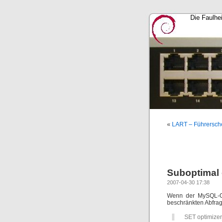
Die Faulhe
«
LART – Führersch
Suboptimal 
2007-04-30 17:38
Wenn der MySQL-Opt
beschränkten Abfrage
SET optimize