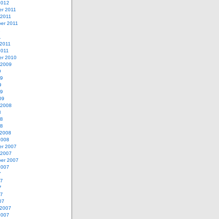
2012
r 2011
 2011
er 2011
1
1
 2011
2011
r 2010
 2009
9
09
9
09
09
 2008
8
08
08
 2008
2008
r 2007
 2007
er 2007
2007
7
07
7
07
07
 2007
2007