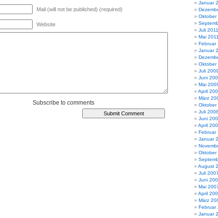
Januar 
Mail (will not be published) (required)
Dezembe
Oktober
Septemb
Website
Juli 201
Mai 201
Februar
Januar 
Dezembe
Oktober
Juli 200
Juni 20
Mai 200
April 20
März 20
Subscribe to comments
Oktober
Juli 200
Juni 20
April 20
Februar
Januar 
Novembe
Oktober
Septemb
August 
Juli 200
Juni 20
Mai 200
April 20
März 20
Februar
Januar 