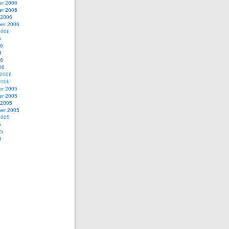
r 2006
r 2006
 2006
er 2006
2006
6
06
6
06
06
 2006
2006
r 2005
r 2005
 2005
er 2005
2005
5
05
5