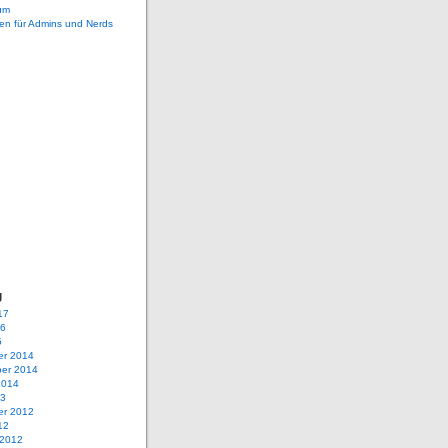
um
en für Admins und Nerds
g
17
16
5
r 2014
er 2014
2014
13
r 2012
12
 2012