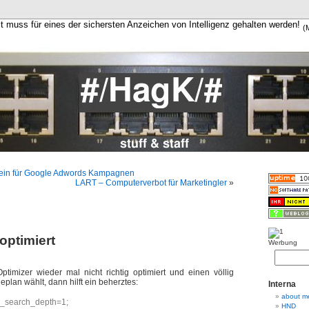
it muss für eines der sichersten Anzeichen von Intelligenz gehalten werden!
(
ein für Google Adwords Kampagnen
LART – Computerverbot für Marketingler
»
optimiert
Werbung
imizer wieder mal nicht richtig optimiert und einen völlig
plan wählt, dann hilft ein beherztes:
Interna
about m
r_search_depth=1;
HND