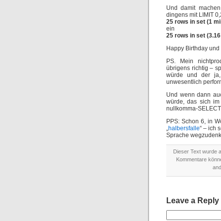
Und damit machen 
dingens mit LIMIT 0,
25 rows in set (1 mi
ein
25 rows in set (3.16
Happy Birthday und 
PS. Mein nichtprod
übrigens richtig – 
würde und der ja
unwesentlich perform
Und wenn dann auch
würde, das sich im
nullkomma-SELECT
PPS: Schon 6, in W
„
halbersfalle
“ – ich 
Sprache wegzudenk
Dieser Text wurde 
Kommentare könn
and
Leave a Reply