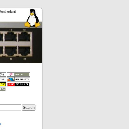
Montherlant)
e