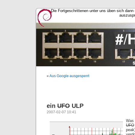
Die Fortgeschrittenen unter uns üben sich dann 
auszusp
«
Aus Google ausgesperrt
ein
UFO
ULP
2007-02-07 10:41
Was 
UFO
pea
verd