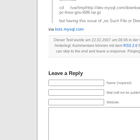
cd /var/tmp/http://dev.mysql.com/downloa
pc-linux-gnu-i686.tar.gz
but having this issue of „no Such File or Dire
via
lists.mysql.com
Dieser Text wurde am 22.02.2007 um 08:06 in der
hinterlegt. Kommentare können mit dem
RSS 2.0
F
can skip to the end and leave a response. Pinging 
Leave a Reply
Name (required)
Mail (will not be publi
Website