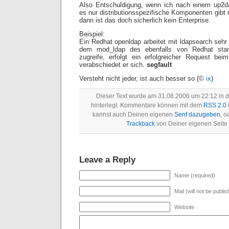
Also Entschuldigung, wenn ich nach einem up2
es nur distributionsspezifische Komponenten gibt
dann ist das doch sicherlich kein Enterprise.
Beispiel:
Ein Redhat openldap arbeitet mit ldapsearch sehr
dem mod_ldap des ebenfalls von Redhat sta
zugreife, erfolgt ein erfolgreicher Request be
verabschiedet er sich.
segfault
Versteht nicht jeder, ist auch besser so (©
ix
)
Dieser Text wurde am 31.08.2006 um 22:12 in d
hinterlegt. Kommentare können mit dem
RSS 2.0
kannst auch Deinen eigenen
Senf dazugeben
, o
Trackback
von Deiner eigenen Seite
Leave a Reply
Name (required)
Mail (will not be publi
Website