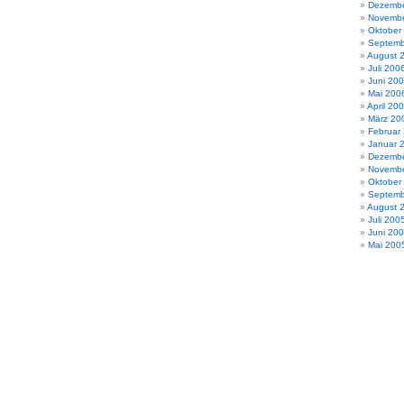
Dezembe
Novembe
Oktober
Septemb
August 
Juli 200
Juni 20
Mai 200
April 20
März 20
Februar
Januar 
Dezembe
Novembe
Oktober
Septemb
August 
Juli 200
Juni 20
Mai 200