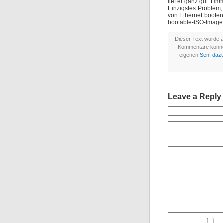
lief er ganz gut. Hmm
Einzigstes Problem
von Ethernet booten
bootable-ISO-Image 
Dieser Text wurde 
Kommentare könn
eigenen
Senf daz
Leave a Reply