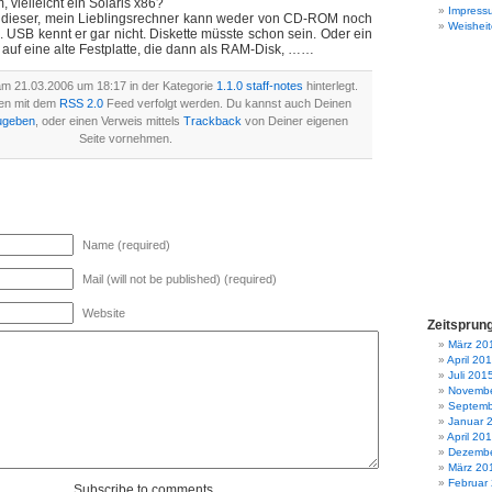
, vielleicht ein Solaris x86?
Impress
, dieser, mein Lieblingsrechner kann weder von CD-ROM noch
Weisheit
. USB kennt er gar nicht. Diskette müsste schon sein. Oder ein
auf eine alte Festplatte, die dann als RAM-Disk, ……
am 21.03.2006 um 18:17 in der Kategorie
1.1.0 staff-notes
hinterlegt.
en mit dem
RSS 2.0
Feed verfolgt werden. Du kannst auch Deinen
ugeben
, oder einen Verweis mittels
Trackback
von Deiner eigenen
Seite vornehmen.
Name (required)
Mail (will not be published) (required)
Website
Zeitsprun
März 20
April 20
Juli 201
Novembe
Septemb
Januar 
April 20
Dezembe
März 20
Februar
Subscribe to comments