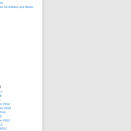
um
en für Admins und Nerds
g
17
16
5
r 2014
er 2014
2014
13
r 2012
12
 2012