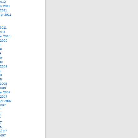
2012
r 2011
 2011
er 2011
1
1
 2011
2011
r 2010
 2009
9
09
9
09
09
 2008
8
08
08
 2008
2008
r 2007
 2007
er 2007
2007
7
07
7
07
07
 2007
2007