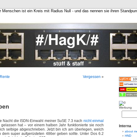
er Menschen ist ein Kreis mit Radius Null - und das nennen sie ihren Standpu
e Rente
Vergessen
»
ben
Werbung
e Nacht die ISDN-Einwahl meiner SuSE 7.3 nach
nicht einmal
 gelassen hat – vor einem halben Jahr funktionierte sie noch
Interna
ich selbige abgeschrieben. Jetzt bin ich am überlegen, welch
about m
h dem super aufgerüsteten 486er geben sollte. Unter Dos 6.2
HND