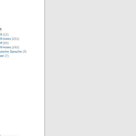
n
ff
(12)
aff-notes
(201)
ff
(65)
uff-notes
(192)
eutsche Sprache
(3)
ate
(7)