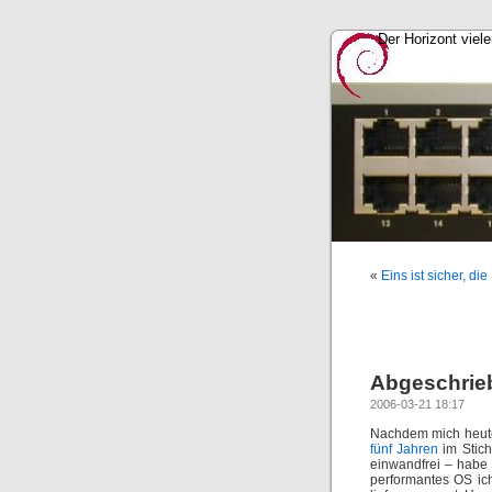
Der Horizont viel
«
Eins ist sicher, di
Abgeschrie
2006-03-21 18:17
Nachdem mich heut
fünf Jahren
im Stich
einwandfrei – habe 
performantes OS ic