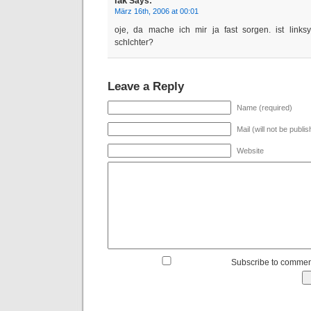
lak
Says:
März 16th, 2006 at 00:01
oje, da mache ich mir ja fast sorgen. ist links
schlchter?
Leave a Reply
Name (required)
Mail (will not be publi
Website
Subscribe to commen