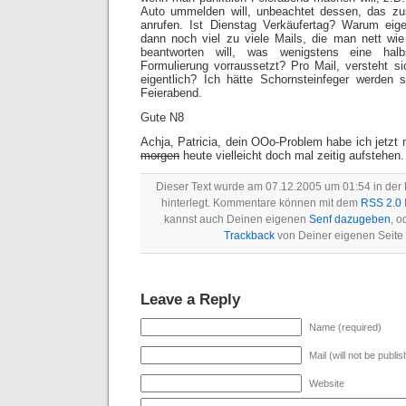
Auto ummelden will, unbeachtet dessen, das zus
anrufen. Ist Dienstag Verkäufertag? Warum eig
dann noch viel zu viele Mails, die man nett wie 
beantworten will, was wenigstens eine hal
Formulierung vorraussetzt? Pro Mail, versteht 
eigentlich? Ich hätte Schornsteinfeger werden 
Feierabend.
Gute N8
Achja, Patricia, dein OOo-Problem habe ich jetzt 
morgen
heute vielleicht doch mal zeitig aufstehen.
Dieser Text wurde am 07.12.2005 um 01:54 in der
hinterlegt. Kommentare können mit dem
RSS 2.0
kannst auch Deinen eigenen
Senf dazugeben
, o
Trackback
von Deiner eigenen Seite
Leave a Reply
Name (required)
Mail (will not be publi
Website