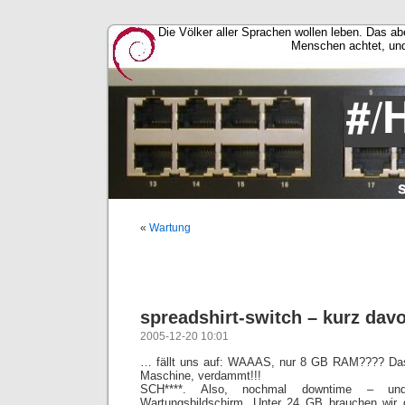
Die Völker aller Sprachen wollen leben. Das a
Menschen achtet, un
«
Wartung
spreadshirt-switch – kurz dav
2005-12-20 10:01
… fällt uns auf: WAAAS, nur 8 GB RAM???? Das 
Maschine, verdammt!!!
SCH****. Also, nochmal downtime – un
Wartungsbildschirm. Unter 24 GB brauchen wir g