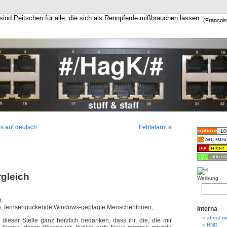
sind Peitschen für alle, die sich als Rennpferde mißbrauchen lassen.
(Francois
es auf deutsch
Fehlalarm
»
gleich
Werbung
,
te, fernsehguckende Windows-geplagte MenschenInnen,
Interna
about m
dieser Stelle ganz herzlich bedanken, dass ihr, die, die mir
HND