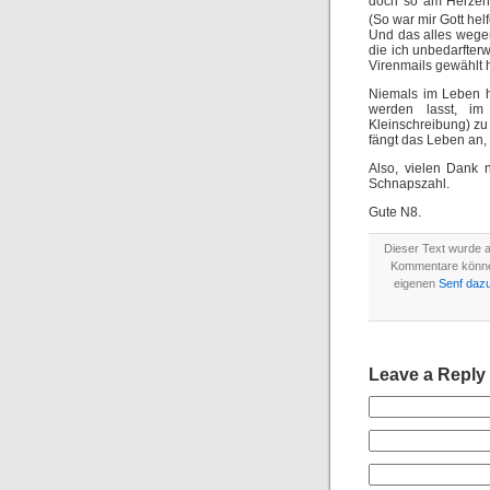
doch so am Herzen 
(So war mir Gott hel
Und das alles wege
die ich unbedarfter
Virenmails gewählt h
Niemals im Leben hä
werden lasst, i
Kleinschreibung) zu 
fängt das Leben an,
Also, vielen Dank 
Schnapszahl.
Gute N8.
Dieser Text wurde 
Kommentare könn
eigenen
Senf daz
Leave a Reply