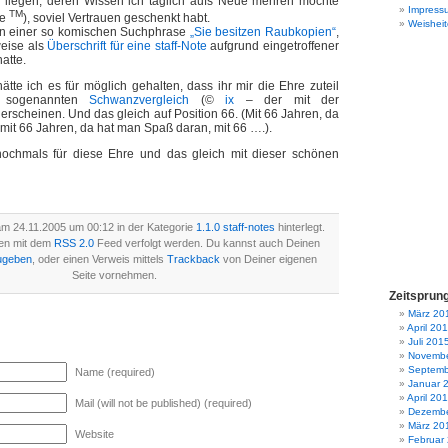
liegen, deren Wissen ich täglich aufs Neue mehren möchte
Impress
TM
fe
), soviel Vertrauen geschenkt habt.
Weisheit
n einer so komischen Suchphrase
„Sie besitzen Raubkopien“
,
weise als
Überschrift für eine staff-Note
aufgrund eingetroffener
atte.
tte ich es für möglich gehalten, dass ihr mir die Ehre zuteil
m sogenannten
Schwanzvergleich
(©
ix
– der mit der
erscheinen. Und das gleich auf Position 66. (Mit 66 Jahren, da
 mit 66 Jahren, da hat man Spaß daran, mit 66 ….).
nochmals für diese Ehre und das gleich mit dieser schönen
am 24.11.2005 um 00:12 in der Kategorie
1.1.0 staff-notes
hinterlegt.
en mit dem
RSS 2.0
Feed verfolgt werden. Du kannst auch Deinen
ugeben
, oder einen Verweis mittels
Trackback
von Deiner eigenen
Seite vornehmen.
Zeitsprun
März 20
April 20
Juli 201
Novembe
Septemb
Name (required)
Januar 
April 20
Mail (will not be published) (required)
Dezembe
März 20
Website
Februar