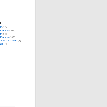
n
ff
(12)
aff-notes
(201)
ff
(65)
uff-notes
(192)
eutsche Sprache
(3)
ate
(7)