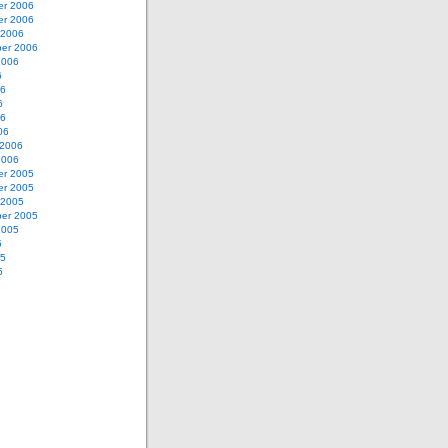
r 2006
r 2006
 2006
er 2006
2006
6
06
6
06
06
 2006
2006
r 2005
r 2005
 2005
er 2005
2005
5
05
5