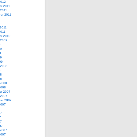
2012
r 2011
 2011
er 2011
1
1
 2011
2011
r 2010
 2009
9
09
9
09
09
 2008
8
08
08
 2008
2008
r 2007
 2007
er 2007
2007
7
07
7
07
07
 2007
2007