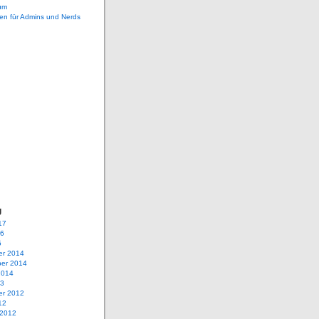
um
en für Admins und Nerds
g
17
16
5
r 2014
er 2014
2014
13
r 2012
12
 2012