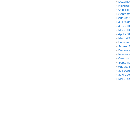
Dezembe
Novembe
Oktober
Septemb
August 
Juli 200
Juni 20
Mai 200
April 20
März 20
Februar
Januar 
Dezembe
Novembe
Oktober
Septemb
August 
Juli 200
Juni 20
Mai 200