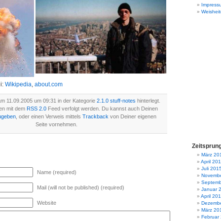
Impress
Weisheit
i:
Wikipedia
,
about.com
am 11.09.2005 um 09:31 in der Kategorie
2.1.0 stuff-notes
hinterlegt.
en mit dem
RSS 2.0
Feed verfolgt werden. Du kannst auch Deinen
ugeben
, oder einen Verweis mittels
Trackback
von Deiner eigenen
Seite vornehmen.
Zeitsprun
März 20
April 20
Juli 201
Name (required)
Novembe
Septemb
Mail (will not be published) (required)
Januar 
April 20
Website
Dezembe
März 20
Februar