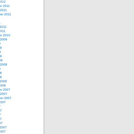
2012
r 2011
 2011
er 2011
1
1
 2011
2011
r 2010
 2009
9
09
9
09
09
 2008
8
08
08
 2008
2008
r 2007
 2007
er 2007
2007
7
07
7
07
07
 2007
2007