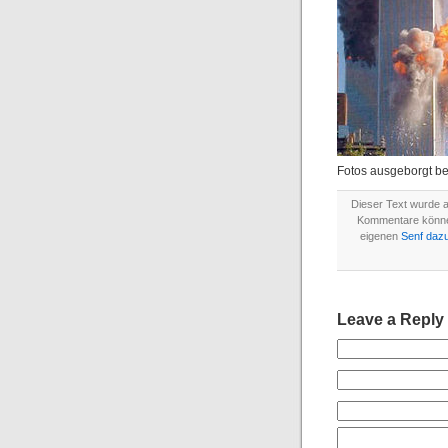
Fotos ausgeborgt be
Dieser Text wurde 
Kommentare könn
eigenen
Senf daz
Leave a Reply