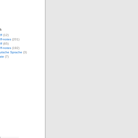
n
ff
(12)
aff-notes
(201)
ff
(65)
uff-notes
(192)
eutsche Sprache
(3)
ate
(7)