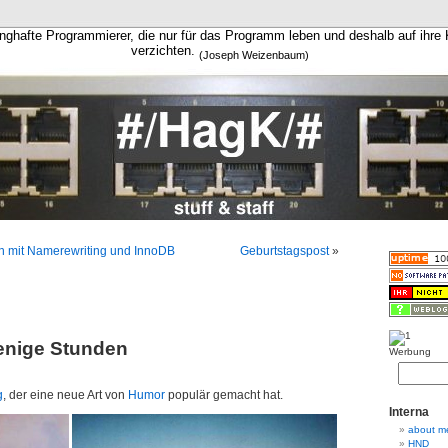
nghafte Programmierer, die nur für das Programm leben und deshalb auf ihre 
verzichten.
(Joseph Weizenbaum)
n mit Namerewriting und InnoDB
Geburtstagspost
»
enige Stunden
Werbung
g
, der eine neue Art von
Humor
populär gemacht hat.
Interna
about m
HND