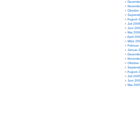
Dezembe
Novembe
Oktober
Septemb
August 
Juli 200
Juni 20
Mai 200
April 20
März 20
Februar
Januar 
Dezembe
Novembe
Oktober
Septemb
August 
Juli 200
Juni 20
Mai 200