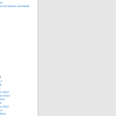
um
en für Admins und Nerds
g
17
16
5
r 2014
er 2014
2014
13
r 2012
12
 2012