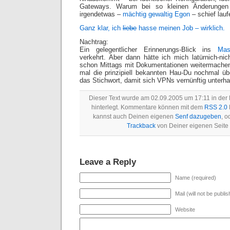
Gateways. Warum bei so kleinen Änderungen
irgendetwas –
mächtig gewaltig Egon
– schief lau
Ganz klar, ich
liebe
hasse meinen Job – wirklich.
Nachtrag:
Ein gelegentlicher Erinnerungs-Blick ins
Mas
verkehrt. Aber dann hätte ich mich latürnich-ni
schon Mittags mit Dokumentationen weitermache
mal die prinzipiell bekannten Hau-Du nochmal übe
das Stichwort, damit sich VPNs vernünftig unterha
Dieser Text wurde am 02.09.2005 um 17:11 in der
hinterlegt. Kommentare können mit dem
RSS 2.0
kannst auch Deinen eigenen
Senf dazugeben
, o
Trackback
von Deiner eigenen Seite
Leave a Reply
Name (required)
Mail (will not be publi
Website