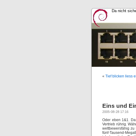
Da nicht sich
«
Tief blicken liess 
Eins und Ei
2005-08-28 17:16
Oder eben 1&1. Da 
Vertrieb rührig. Wä
wettbewersfähig zu
fünf-Tausend-MegaBy