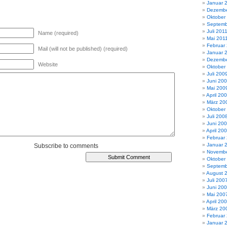
Januar 
Dezembe
Oktober
Septemb
Juli 201
Name (required)
Mai 201
Februar
Mail (will not be published) (required)
Januar 
Dezembe
Website
Oktober
Juli 200
Juni 20
Mai 200
April 20
März 20
Oktober
Juli 200
Juni 20
April 20
Februar
Januar 
Subscribe to comments
Novembe
Oktober
Septemb
August 
Juli 200
Juni 20
Mai 200
April 20
März 20
Februar
Januar 