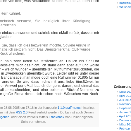
ifache von dem, was Neukunden für eine Flatrate auf den Tisch
Impress
Weisheit
 Herr Kühnel,
ehrfach versucht, Sie bezüglich Ihrer Kündigung
 erreichen.
h einfach antworten und schrieb eine eMail zurück, dass es mir
 glauben.
 Sie, dass ich dies bezweifeln möchte. Soviele Anrufe in
atte ich seitdem nicht. Das Dienstemerkmal CLIP würde
ückruf sichern.
halb zehn riefen sie tatsächlich an. Da ich bis fünf Uhr
teressierte mich das nicht. Ich stand dann aber auf, und wollte
r – welch Wunder – übermittelten Rufnummer zurückrufen, die
in Zweibrücken übermittelt wurde. Leider gibt es unter dieser
 Bandansage, man möge doch eine Rufnummer 01805 für nur
 anrufen. So wird dass nichts mit uns, liebe Eins&Zwei. Im
er Antwort per eMail bat ich übrigens darum, erst einmal das
Zeitsprun
ail anzuschneiden, und eine optionale Rückruf-Nummer zu
März 20
e große Firma richtet sich schon nach Wünschen von Noch-
April 20
Juli 201
Novembe
am 28.08.2005 um 17:16 in der Kategorie
1.1.0 staff-notes
hinterlegt.
Septemb
en mit dem
RSS 2.0
Feed verfolgt werden. Du kannst auch Deinen
Januar 
April 20
ugeben
, oder einen Verweis mittels
Trackback
von Deiner eigenen
Dezembe
Seite vornehmen.
März 20
Februar