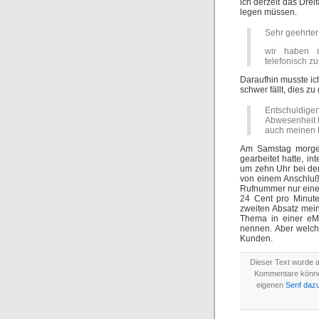
ich derzeit das Dre
legen müssen.
Sehr geehrter
wir haben m
telefonisch zu
Daraufhin musste ic
schwer fällt, dies zu
Entschuldigen
Abwesenheit h
auch meinen R
Am Samstag morgen 
gearbeitet hatte, in
um zehn Uhr bei de
von einem Anschluß 
Rufnummer nur eine
24 Cent pro Minute
zweiten Absatz mein
Thema in einer eM
nennen. Aber welch
Kunden.
Dieser Text wurde 
Kommentare könn
eigenen
Senf daz