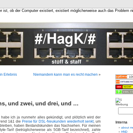
er ist, ob der Computer existiert, existiert möglicherweise auch das Problem n
ein Erlebnis
Niemandem kann man es recht machen
»
ns, und zwei, und drei, und …
Werbung
habe ich ja nunmehr alles gekündigt, und plötzlich wird der
hrend 1&1 die
Preise für DSL-Neukunden wiederholt senkt
, um
Interna
 bleiben, haben Bestandskunden das Nachsehen. Für meinen
about m
te-Tarif (betrüglicherweise als 5GB-Tarif bezeichnet), zahle
HND