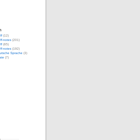
n
ff
(12)
aff-notes
(201)
ff
(65)
uff-notes
(192)
eutsche Sprache
(3)
ate
(7)