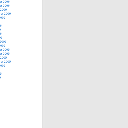
r 2006
r 2006
 2006
er 2006
2006
6
06
6
06
06
 2006
2006
r 2005
r 2005
 2005
er 2005
2005
5
05
5