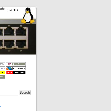
icht.
(B.A.f.H.)
e