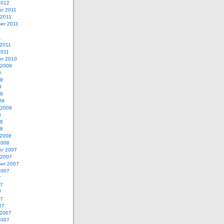
2012
r 2011
 2011
er 2011
1
1
 2011
2011
r 2010
 2009
9
09
9
09
09
 2008
8
08
08
 2008
2008
r 2007
 2007
er 2007
2007
7
07
7
07
07
 2007
2007