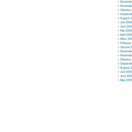
Dezembe
Novembe
Oktober
Septemb
August 
Juli 200
Juni 20
Mai 200
April 20
März 20
Februar
Januar 
Dezembe
Novembe
Oktober
Septemb
August 
Juli 200
Juni 20
Mai 200