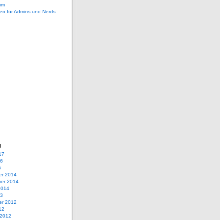
um
en für Admins und Nerds
g
17
16
5
r 2014
er 2014
2014
13
r 2012
12
 2012