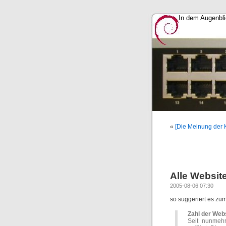
In dem Augenbli
«
[Die Meinung der K
Alle Websit
2005-08-06 07:30
so suggeriert es zu
Zahl der Webs
Seit nunmehr