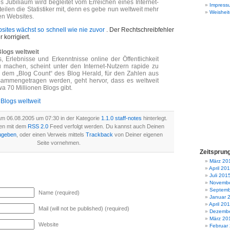
es Jubiliäum wird begleitet vom Erreichen eines Internet-
Impress
teilen die Statistiker mit, denn es gebe nun weltweit mehr
Weisheit
nen Websites.
sites wächst so schnell wie nie zuvor
. Der Rechtschreibfehler
 korrigiert.
Blogs weltweit
, Erlebnisse und Erkenntnisse online der Öffentlichkeit
 machen, scheint unter den Internet-Nutzern rapide zu
 dem „Blog Count“ des Blog Herald, für den Zahlen aus
usammengetragen werden, geht hervor, dass es weltweit
 70 Millionen Blogs gibt.
 Blogs weltweit
am 06.08.2005 um 07:30 in der Kategorie
1.1.0 staff-notes
hinterlegt.
en mit dem
RSS 2.0
Feed verfolgt werden. Du kannst auch Deinen
ugeben
, oder einen Verweis mittels
Trackback
von Deiner eigenen
Seite vornehmen.
Zeitsprun
März 20
April 20
Juli 201
Novembe
Septemb
Name (required)
Januar 
April 20
Mail (will not be published) (required)
Dezembe
März 20
Website
Februar