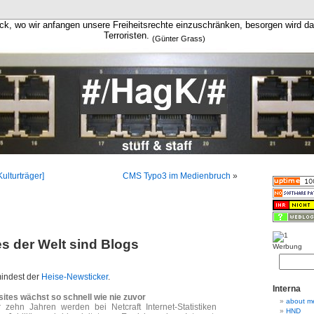
ck, wo wir anfangen unsere Freiheitsrechte einzuschränken, besorgen wird d
Terroristen.
(Günter Grass)
ulturträger]
CMS Typo3 im Medienbruch
»
es der Welt sind Blogs
Werbung
mindest der
Heise-Newsticker
.
Interna
ites wächst so schnell wie nie zuvor
about m
 zehn Jahren werden bei Netcraft Internet-Statistiken
HND