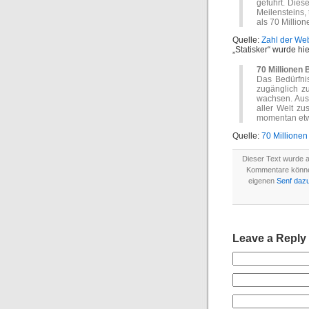
geführt. Dies
Meilensteins, 
als 70 Millio
Quelle:
Zahl der Web
„Statisker“ wurde hier
70 Millionen 
Das Bedürfnis
zugänglich zu
wachsen. Aus
aller Welt z
momentan etwa
Quelle:
70 Millionen
Dieser Text wurde 
Kommentare könn
eigenen
Senf daz
Leave a Reply