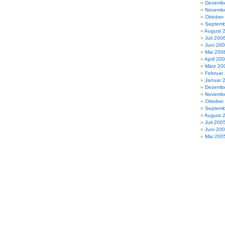
Dezembe
Novembe
Oktober
Septemb
August 
Juli 200
Juni 20
Mai 200
April 20
März 20
Februar
Januar 
Dezembe
Novembe
Oktober
Septemb
August 
Juli 200
Juni 20
Mai 200