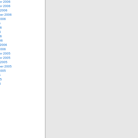
r 2006
r 2006
 2006
er 2006
2006
6
06
6
06
06
 2006
2006
r 2005
r 2005
 2005
er 2005
2005
5
05
5