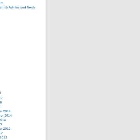
um
en für Admins und Nerds
g
17
16
5
r 2014
er 2014
2014
13
r 2012
12
 2012