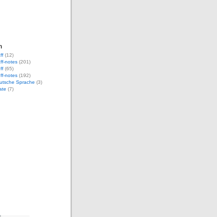
n
ff
(12)
aff-notes
(201)
ff
(65)
uff-notes
(192)
eutsche Sprache
(3)
ate
(7)