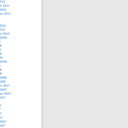
2012
r 2011
 2011
er 2011
1
1
 2011
2011
r 2010
 2009
9
09
9
09
09
 2008
8
08
08
 2008
2008
r 2007
 2007
er 2007
2007
7
07
7
07
07
 2007
2007