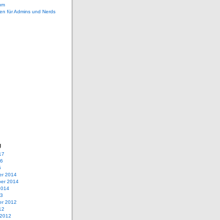
um
en für Admins und Nerds
g
17
16
5
r 2014
er 2014
2014
13
r 2012
12
 2012