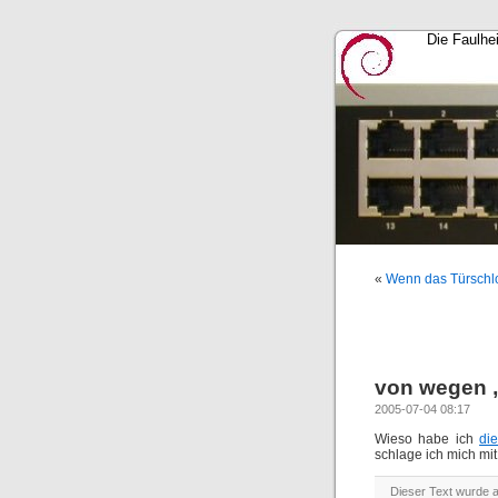
Die Faulhe
«
Wenn das Türschlo
von wegen 
2005-07-04 08:17
Wieso habe ich
di
schlage ich mich mi
Dieser Text wurde 