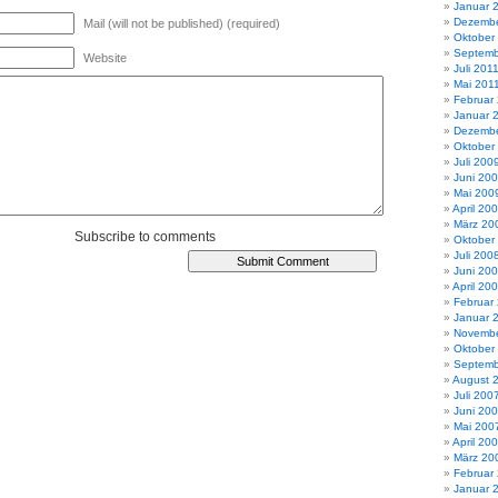
Januar 
Dezembe
Mail (will not be published) (required)
Oktober
Septemb
Website
Juli 201
Mai 201
Februar
Januar 
Dezembe
Oktober
Juli 200
Juni 20
Mai 200
April 20
März 20
Subscribe to comments
Oktober
Juli 200
Juni 20
April 20
Februar
Januar 
Novembe
Oktober
Septemb
August 
Juli 200
Juni 20
Mai 200
April 20
März 20
Februar
Januar 