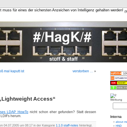
it muss für eines der sichersten Anzeichen von Intelligenz gehalten werden!
(
ß mal kaputt ist
verstorben …
»
„Lightweight Access“
Werbung
eses LDAP HowTo
nicht schon eher gefunden? Statt dessen
t LDIFs herum.
Interna
about m
am 04.07.2005 um 08:17 in der Kategorie
1.1.0 staff-notes
hinterlegt.
HND