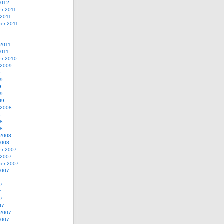
2012
r 2011
 2011
er 2011
1
1
 2011
2011
r 2010
 2009
9
09
9
09
09
 2008
8
08
08
 2008
2008
r 2007
 2007
er 2007
2007
7
07
7
07
07
 2007
2007