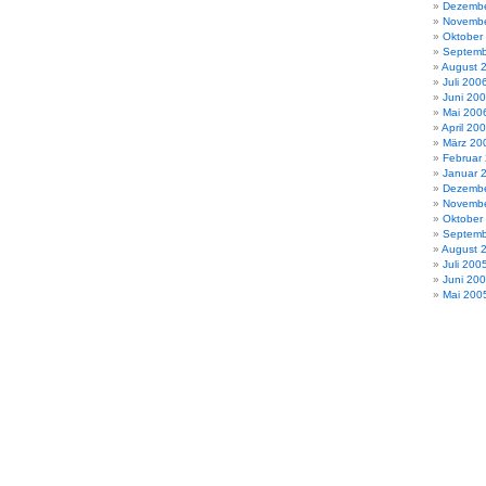
Dezembe
Novembe
Oktober
Septemb
August 
Juli 200
Juni 20
Mai 200
April 20
März 20
Februar
Januar 
Dezembe
Novembe
Oktober
Septemb
August 
Juli 200
Juni 20
Mai 200