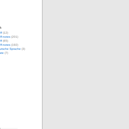
n
ff
(12)
aff-notes
(201)
ff
(65)
uff-notes
(192)
eutsche Sprache
(3)
ate
(7)