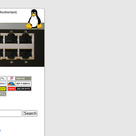
Montherlant)
e