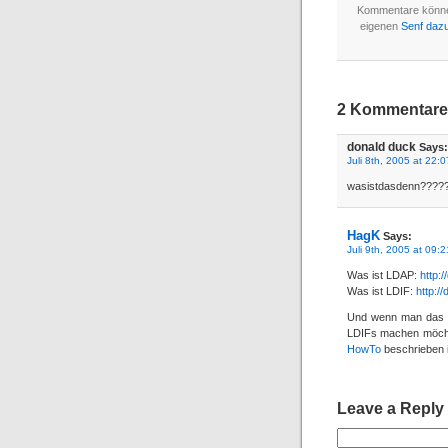
Kommentare könn
eigenen
Senf daz
2 Kommentare 
donald duck
Says:
Juli 8th, 2005 at 22:0
wasistdasdenn????
HagK
Says:
Juli 9th, 2005 at 09:2
Was ist LDAP:
http:
Was ist LDIF:
http:/
Und wenn man das in
LDIFs machen möchte
HowTo
beschrieben is
Leave a Reply