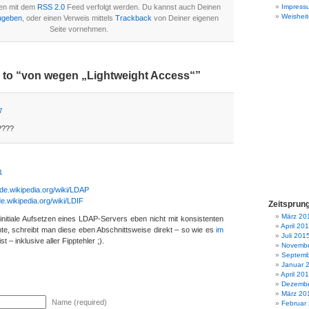
en mit dem
RSS 2.0
Feed verfolgt werden. Du kannst auch Deinen
Impress
Weisheit
ugeben
, oder einen Verweis mittels
Trackback
von Deiner eigenen
Seite vornehmen.
to “von wegen „Lightweight Access“”
7
????
1
//de.wikipedia.org/wiki/LDAP
/de.wikipedia.org/wiki/LDIF
Zeitsprun
März 20
itiale Aufsetzen eines LDAP-Servers eben nicht mit konsistenten
April 20
, schreibt man diese eben Abschnittsweise direkt – so wie es
im
Juli 201
t – inklusive aller Fipptehler ;).
Novembe
Septemb
Januar 
April 20
Dezembe
März 20
Name (required)
Februar