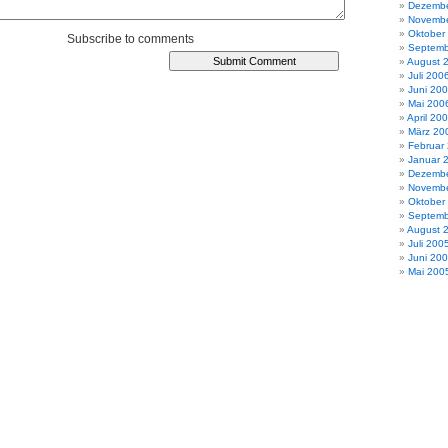
Dezembe
Novembe
Oktober
Subscribe to comments
Septemb
August 
Juli 200
Juni 20
Mai 200
April 20
März 20
Februar
Januar 
Dezembe
Novembe
Oktober
Septemb
August 
Juli 200
Juni 20
Mai 200