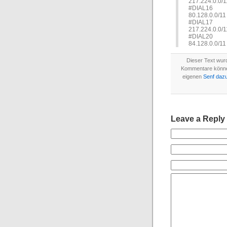
217.224.0.0/1
#DIAL16
80.128.0.0/11
#DIAL17
217.224.0.0/1
#DIAL20
84.128.0.0/11
Dieser Text wurd
Kommentare könn
eigenen
Senf daz
Leave a Reply