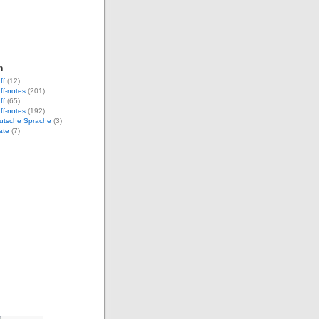
n
ff
(12)
aff-notes
(201)
ff
(65)
uff-notes
(192)
eutsche Sprache
(3)
ate
(7)