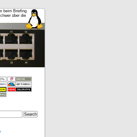
er beim Briefing
schwer über die
e