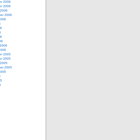
r 2006
r 2006
 2006
er 2006
2006
6
06
6
06
06
 2006
2006
r 2005
r 2005
 2005
er 2005
2005
5
05
5