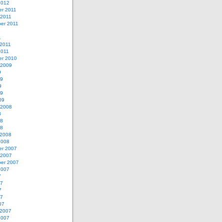
2012
r 2011
 2011
er 2011
1
1
 2011
2011
r 2010
 2009
9
09
9
09
09
 2008
8
08
08
 2008
2008
r 2007
 2007
er 2007
2007
7
07
7
07
07
 2007
2007