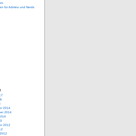
um
en für Admins und Nerds
g
17
16
5
r 2014
er 2014
2014
13
r 2012
12
 2012