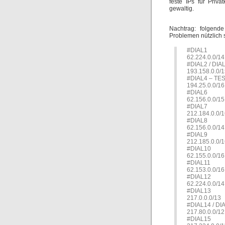
feste IPs für Priva
gewaltig.
Nachtrag: folgende
Problemen nützlich 
#DIAL1
62.224.0.0/14
#DIAL2 / DIA
193.158.0.0/
#DIAL4 – TES
194.25.0.0/16
#DIAL6
62.156.0.0/15
#DIAL7
212.184.0.0/
#DIAL8
62.156.0.0/14
#DIAL9
212.185.0.0/
#DIAL10
62.155.0.0/16
#DIAL11
62.153.0.0/16
#DIAL12
62.224.0.0/14
#DIAL13
217.0.0.0/13
#DIAL14 / DI
217.80.0.0/12
#DIAL15