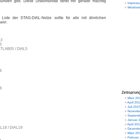
tkunden gibt. Diese Diskontunität stinkt mir gerade mächtig
Impress
Weisheit
 Liste der DTAG-DIAL-Netze sollte für alle mit ähnlichen
sein:
L3
15
TLAB05 / DIAL5
16
16
Zeitsprun
März 20
April 20
Juli 201
Novembe
Septemb
Januar 
April 20
AL18 / DIAL19
Dezembe
März 20
Februar