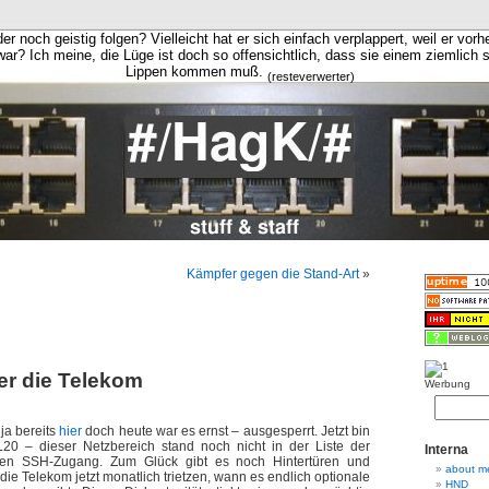
er noch geistig folgen? Vielleicht hat er sich einfach verplappert, weil er vorh
war? Ich meine, die Lüge ist doch so offensichtlich, dass sie einem ziemlich 
Lippen kommen muß.
(resteverwerter)
Kämpfer gegen die Stand-Art
»
r die Telekom
Werbung
ja bereits
hier
doch heute war es ernst – ausgesperrt. Jetzt bin
20 – dieser Netzbereich stand noch nicht in der Liste der
Interna
 den SSH-Zugang. Zum Glück gibt es noch Hintertüren und
about m
ie Telekom jetzt monatlich trietzen, wann es endlich optionale
HND