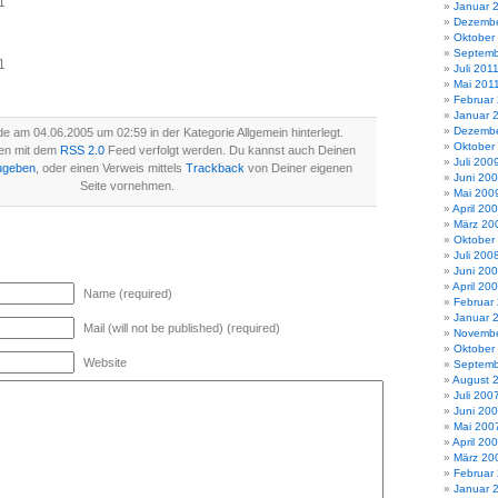
1
Januar 
Dezembe
Oktober
Septemb
1
Juli 201
Mai 201
Februar
Januar 
Dezembe
e am 04.06.2005 um 02:59 in der Kategorie Allgemein hinterlegt.
Oktober
en mit dem
RSS 2.0
Feed verfolgt werden. Du kannst auch Deinen
Juli 200
ugeben
, oder einen Verweis mittels
Trackback
von Deiner eigenen
Juni 20
Seite vornehmen.
Mai 200
April 20
März 20
Oktober
Juli 200
Juni 20
April 20
Name (required)
Februar
Januar 
Mail (will not be published) (required)
Novembe
Oktober
Website
Septemb
August 
Juli 200
Juni 20
Mai 200
April 20
März 20
Februar
Januar 