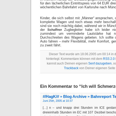
für den lächerlichen Eintrittspreis von 64 EUR dre
wöchentlichen Bahnfahrt von Karlsruhe nach Mün
Kinder, die sich selbst mit „Männer“ ansprachen, d
komplette Wagen und noch etwas mehr beschall
sind sie noch mächtig dabei, während wir in Münc
der
Schaffner
Zugbegleiter habe ich leider n
zumindest um verminderte Lautstärke hat 
Durchschreiten des Wagens gebeten. Ich sollte
Auto fahren – mehr Flexibilität, mehr Komfort, g
zu zweit fährt.
Dieser Text wurde am 18.06.2005 um 00:14 in 
hinterlegt. Kommentare können mit dem
RSS 2.0
kannst auch Deinen eigenen
Senf dazugeben
, o
Trackback
von Deiner eigenen Seite
Ein Kommentar to “Ich will Schmer
#/HagK/# » Blog Archive » Bahnreport Te
Juni 25th, 2005 at 10:37
[…] n – und knapp drei Stunden im ICE gestand
dreieinhalb Stunden im EC mit 107 Dezibel bescha