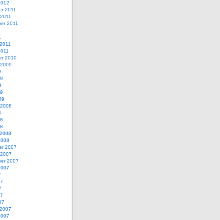
2012
r 2011
 2011
er 2011
1
1
 2011
2011
r 2010
 2009
9
09
9
09
09
 2008
8
08
08
 2008
2008
r 2007
 2007
er 2007
2007
7
07
7
07
07
 2007
2007