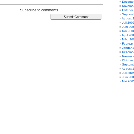
Dezembe
Novembe
Subscribe to comments
Oktober
Septemb
August 
Juli 200
Juni 20
Mai 200
April 20
März 20
Februar
Januar 
Dezembe
Novembe
Oktober
Septemb
August 
Juli 200
Juni 20
Mai 200