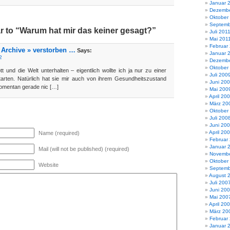
Januar 
Dezembe
Oktober
Septemb
 to “Warum hat mir das keiner gesagt?”
Juli 201
Mai 201
Februar
 Archive » verstorben …
Says:
Januar 
2
Dezembe
Oktober
 und die Welt unterhalten – eigentlich wollte ich ja nur zu einer
Juli 200
arten. Natürlich hat sie mir auch von ihrem Gesundheitszustand
Juni 20
momentan gerade nic […]
Mai 200
April 20
März 20
Oktober
Juli 200
Juni 20
April 20
Name (required)
Februar
Januar 
Mail (will not be published) (required)
Novembe
Oktober
Website
Septemb
August 
Juli 200
Juni 20
Mai 200
April 20
März 20
Februar
Januar 