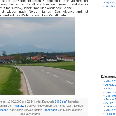
 keine 100 Kilometer fahren, 50 reichen ja auch vollkommen
Impress
 man wieder den Landkreis Traunstein (wieso heißt das in
Weisheit
cht Staatskreis?) scheint natürlich wieder die Sonne.
chst wieder nach Norden fahren. Das Alpenvorland ist
g und auf das Wetter ist auch kein Verlaß mehr.
Zeitsprun
März 20
April 20
Juli 201
Novembe
Septemb
Januar 
de am 16.05.2005 um 02:24 in der Kategorie
2.0.0 stuff
hinterlegt.
April 20
en mit dem
RSS 2.0
Feed verfolgt werden. Du kannst auch Deinen
Dezembe
ugeben
, oder einen Verweis mittels
Trackback
von Deiner eigenen
März 20
Seite vornehmen.
Februar