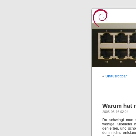
«
Unausrottbar
Warum hat m
2005-05-16 02:24
Da schwingt man s
wenige Kilometer n
genießen, und schon
dem nichts entstan