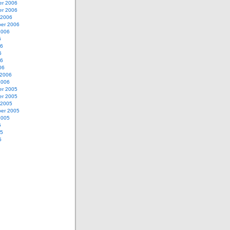
r 2006
r 2006
 2006
er 2006
2006
6
06
6
06
06
 2006
2006
r 2005
r 2005
 2005
er 2005
2005
5
05
5