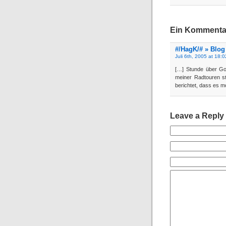
Ein Kommentar
#/HagK/# » Blog
Juli 6th, 2005 at 18:0
[…] Stunde über Gott
meiner Radtouren st
berichtet, dass es 
Leave a Reply