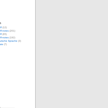
n
ff
(12)
aff-notes
(201)
ff
(65)
uff-notes
(192)
eutsche Sprache
(3)
ate
(7)