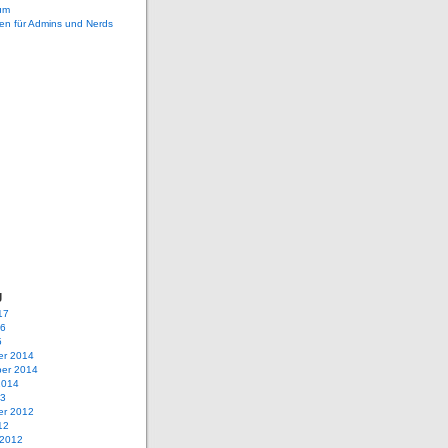
um
en für Admins und Nerds
g
17
16
5
r 2014
er 2014
2014
13
r 2012
12
 2012