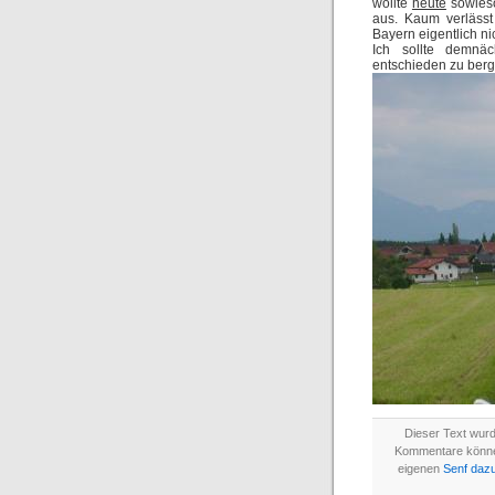
wollte
heute
sowieso
aus. Kaum verlässt
Bayern eigentlich ni
Ich sollte demnä
entschieden zu bergi
Dieser Text wur
Kommentare könn
eigenen
Senf daz